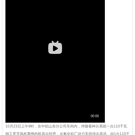
10月23日上午9时，在中铝山东分公司车间内，伴随着种分系统一台110千瓦
锦工罗茨风机轰鸣的机器运转声，从氧化铝厂动力车间传出喜讯，由1台110千