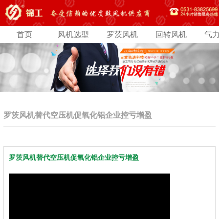
首页
风机选型
罗茨风机
回转风机
气
罗茨风机替代空压机促氧化铝企业控亏增盈
罗茨风机替代空压机促氧化铝企业控亏增盈