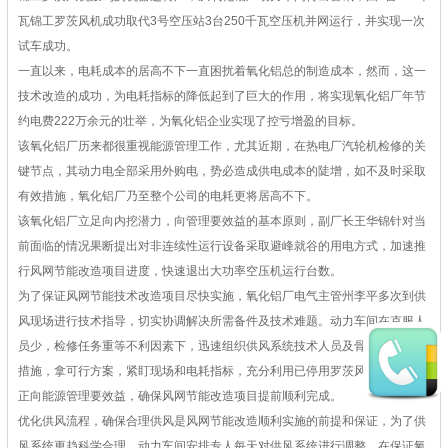
瓦
锦工罗茨风机
成功取代3号空压站3台250千瓦空压机并网运行，并实现一次
试车成功。
一直以来，电耗成本的居高不下一直困扰着氧化铝总的制造成本，然而，这一
技术改造的成功，为电耗指标的降低起到了巨大的作用，将实现氧化铝厂年节
约电费222万余元的壮举，为氧化铝企业实现了控亏增盈的目标。
该氧化铝厂历来都很重视能源管理工作，尤其近期，在热电厂汽轮机检修的关
键节点，其动力电全部采用外购电，势必造成供电成本的陡增，如不及时采取
有效措施，氧化铝厂乃至整个公司的电耗更将居高不下。
该氧化铝厂立足向内挖潜力，向管理要效益的基本原则，副厂长王华锦针对当
前面临的情况果断提出对非连续性运行设备采取避峰就谷的用电方式，加速推
行风网节能改造项目进度，快速退出大功率空压机运行台数。
为了保证风网节能技术改造项目尽快实施，氧化铝厂电气主管州李平多次到供
风现场进行技术指导，切实协调解决所需备件及技术难题。动力车间在克服人
员少，检修任务重等不利因素下，迅速组织供风系统技术人员及骨干，定详实
措施，拿可行方案，紧盯现场和电耗指标，充分利用已停用罗茨风机设备，真
正向能源管理要效益，确保风网节能改造项目提前顺利完成。
优化供风流程，确保合理供风是风网节能改造顺利实施的前提和保证，为了供
风系统更趋科学合理，动力车间安排专人每天对供风系统进行调整，在保证氧