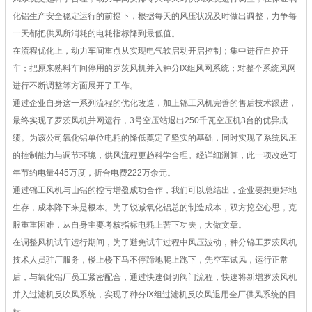
化铝生产安全稳定运行的前提下，根据每天的风压状况及时做出调整，力争每
一天都把供风所消耗的电耗指标降到最低值。
在流程优化上，动力车间重点从实现电气软启动开启控制；集中进行自控开
车；把原来熟料车间停用的罗茨风机并入种分IX组风网系统；对整个系统风网
进行不断调整等方面展开了工作。
通过企业自身这一系列流程的优化改造，加上锦工风机完善的售后技术跟进，
最终实现了罗茨风机并网运行，3号空压站退出250千瓦空压机3台的优异成
绩。为该公司氧化铝单位电耗的降低奠定了坚实的基础，同时实现了系统风压
的控制能力与调节环境，供风流程更趋科学合理。经详细测算，此一项改造可
年节约电量445万度，折合电费222万余元。
通过锦工风机与山铝的控亏增盈成功合作，我们可以总结出，企业要想更好地
生存，成本降下来是根本。为了锐减氧化铝总的制造成本，双方挖空心思，克
服重重困难，从自身主要考核指标电耗上苦下功夫，大做文章。
在调整风机试车运行期间，为了避免试车过程中风压波动，种分锦工罗茨风机
技术人员驻厂服务，楼上楼下马不停蹄地爬上跑下，先空车试风，运行正常
后，与氧化铝厂员工紧密配合，通过快速倒切阀门流程，快速将新增罗茨风机
并入过滤机反吹风系统，实现了种分IX组过滤机反吹风退用全厂供风系统的目