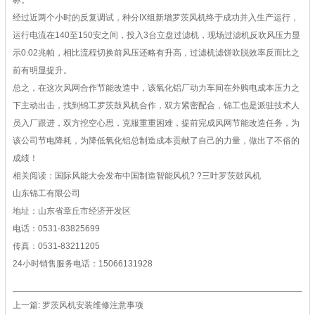
标。
经过近两个小时的反复调试，种分IX组新增罗茨风机终于成功并入生产运行，
运行电流在140至150安之间，投入3台立盘过滤机，现场过滤机反吹风压力显
示0.02兆帕，相比流程切换前风压还略有升高，过滤机滤饼吹脱效率反而比之
前有明显提升。
总之，在这次风网合作节能改造中，该氧化铝厂动力车间在外购电成本压力之
下主动出击，找到锦工
罗茨鼓风机
合作，双方紧密配合，锦工也是派驻技术人
员入厂跟进，双方挖空心思，克服重重困难，提前完成风网节能改造任务，为
该公司节电降耗，为降低氧化铝总制造成本贡献了自己的力量，做出了不俗的
成绩！
相关阅读：
国际风能大会发布中国制造智能风机
? ?
三叶罗茨鼓风机
山东锦工有限公司
地址：山东省章丘市经济开发区
电话：0531-83825699
传真：0531-83211205
24小时销售服务电话：15066131928
上一篇:
罗茨风机安装维修注意事项