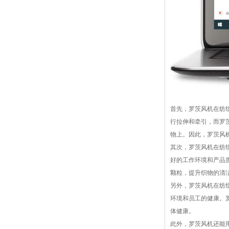
首先，罗茨风机在纺
行拉伸和牵引，而罗
物上。因此，罗茨风
其次，罗茨风机在纺
好的工作环境和产品
颗粒，提升织物的清
另外，罗茨风机在纺
环境和员工的健康。
体健康。
此外，罗茨风机还能