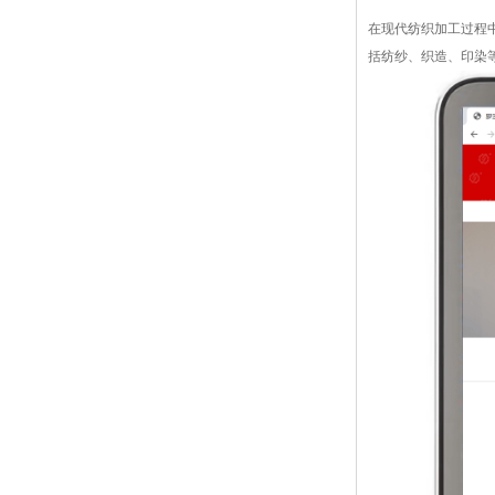
在现代纺织加工过程
括纺纱、织造、印染