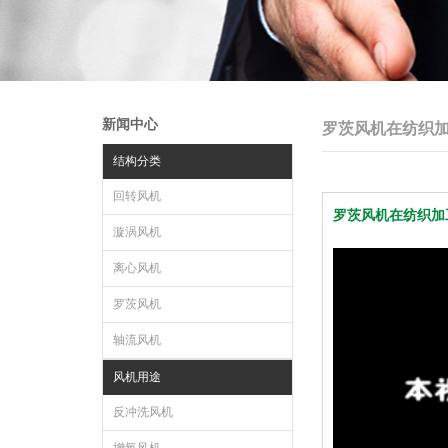
新闻中心
罗茨风机在纺织
结构分类
回转风机
罗茨风机在纺织加
漩涡风机
离心风机
罗茨风机
轴流风机
风机用途
反冲洗风机