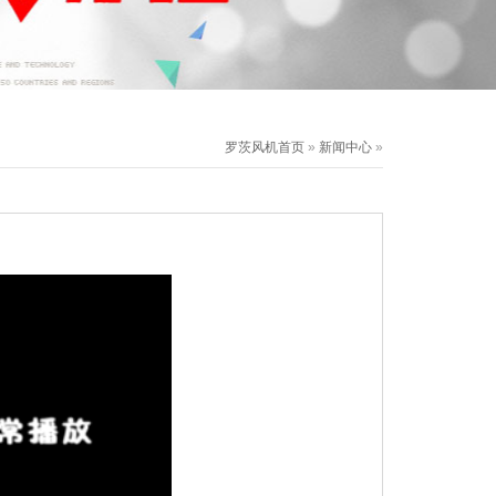
罗茨风机首页
»
新闻中心
»