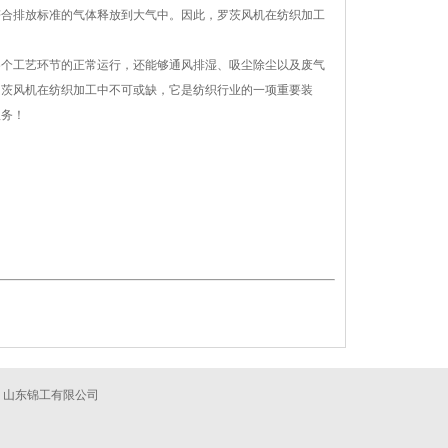
符合排放标准的气体释放到大气中。因此，罗茨风机在纺织加工
各个工艺环节的正常运行，还能够通风排湿、吸尘除尘以及废气
罗茨风机在纺织加工中不可或缺，它是纺织行业的一项重要装
服务！
m
山东锦工有限公司