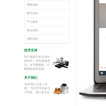
增氧风机
曝气风机
气力输送
氧化风机
消防风机
技术支持
我们拥有日本先进科
技技术，20年精诚专
注，并不断吸验，不
断吸取新的思想。
关于我们
20年用心只做一件
事， 专注罗茨风机生
产制造，我们更专业