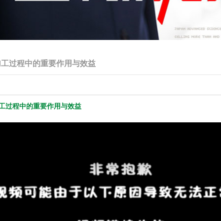
加工过程中的重要作用与效益
工过程中的重要作用与效益