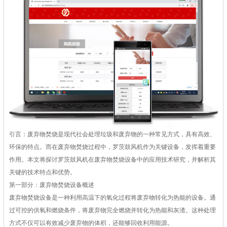
引言：废弃物焚烧是现代社会处理垃圾和废弃物的一种常见方式，具有高效、
环保的特点。而在废弃物焚烧过程中，罗茨鼓风机作为关键设备，发挥着重要
作用。本文将探讨罗茨鼓风机在废弃物焚烧设备中的应用技术研究，并解析其
关键的技术特点和优势。
第一部分：废弃物焚烧设备概述
废弃物焚烧设备是一种利用高温下的氧化过程将废弃物转化为热能的设备。通
过可控的供氧和燃烧条件，将废弃物完全燃烧并转化为热能和灰渣。这种处理
方式不仅可以有效减少废弃物的体积，还能够回收利用能源。