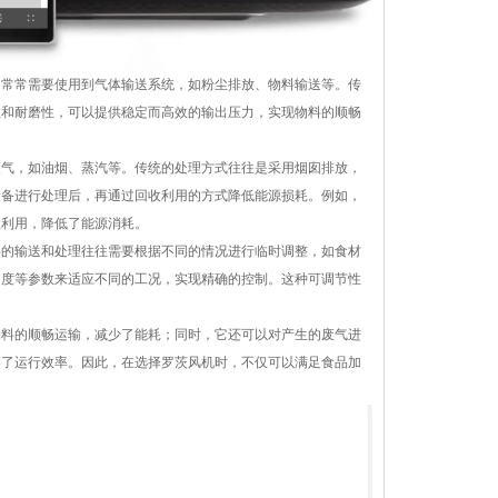
，常常需要使用到气体输送系统，如粉尘排放、物料输送等。传
性和耐磨性，可以提供稳定而高效的输出压力，实现物料的顺畅
废气，如油烟、蒸汽等。传统的处理方式往往是采用烟囱排放，
设备进行处理后，再通过回收利用的方式降低能源损耗。例如，
效利用，降低了能源消耗。
料的输送和处理往往需要根据不同的情况进行临时调整，如食材
角度等参数来适应不同的工况，实现精确的控制。这种可调节性
物料的顺畅运输，减少了能耗；同时，它还可以对产生的废气进
高了运行效率。因此，在选择罗茨风机时，不仅可以满足食品加