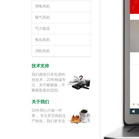
增氧风机
曝气风机
气力输送
氧化风机
消防风机
技术支持
我们拥有日本先进科
技技术，20年精诚专
注，并不断吸验，不
断吸取新的思想。
关于我们
20年用心只做一件
事， 专注罗茨风机生
产制造，我们更专业