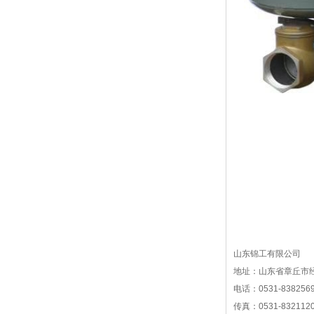
山东锦工有限公司
地址：山东省章丘市
电话：0531-838256
传真：0531-832112