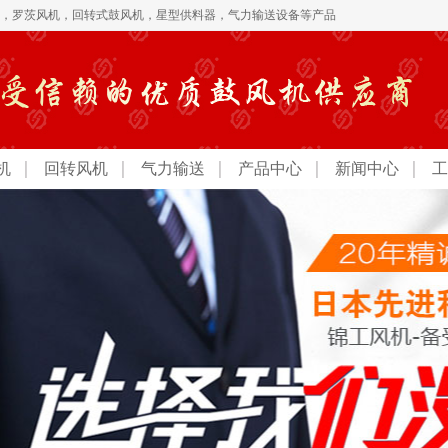
，
罗茨风机
，
回转式鼓风机
，
星型供料器，气力输送设备
等产品
机
回转风机
气力输送
产品中心
新闻中心
工