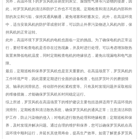
另外，高温环境下的罗茨风机容易受到灰尘、腐蚀性气体等污染物的侵袭，因
此，对罗茨风机的清洁和防护工作也不可忽视。定期检查和清洁风机内部和外
部的灰尘和污垢，保持其通风畅通，避免堵塞和积蓄灰尘。此外，在高温环境
中，适当安装风机的防护罩或密封罩，可以防止外界污染物进入风机内部，保
持风机的正常运转。
此外，高温环境下罗茨风机的电机也面临一定的挑战。为了确保电机的正常运
行，要经常检查电机是否存在过热现象，并及时进行处理。可以考虑增加散热
装置来降低电机温度，同时定期检查电机的绝缘状态，避免出现漏电和电气故
障。
最后，定期巡检和保养罗茨风机也是至关重要的。在高温场景下，罗茨风机的
工作环境严苛，因此需要定期进行全面的设备检查，包括罗茨叶片的磨损情
况、轴承的润滑状态、传动部件的松紧程度等。只有及时发现问题并采取相应
的维修措施，才能确保罗茨风机长时间稳定运行。
综上所述，罗茨风机在高温场景下的维护建议主要包括选择适用于高温环境的
润滑剂，定期检查和清洁散热系统，确保罗茨风机的通风正常；注意清洁和防
护工作，防止污染物的侵入；对电机进行散热处理和绝缘检查；定期巡检和保
养，及时发现并解决问题。通过合理的维护和保养，您可以确保罗茨风机在高
温环境中顺利运行，并延长其使用寿命，提高生产效率。如需了解更多罗茨风