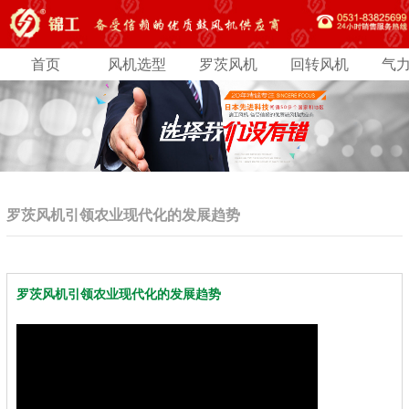
首页
风机选型
罗茨风机
回转风机
气
罗茨风机引领农业现代化的发展趋势
罗茨风机引领农业现代化的发展趋势