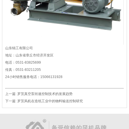
山东锦工有限公司
地址：山东省章丘市经济开发区
电话：0531-83825699
传真：0531-83211205
24小时销售服务电话：15066131928
上一篇:
罗茨真空泵转速控制技术的发展趋势
下一篇:
罗茨风机在造纸工业中的物料输送控制研究