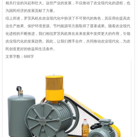
相关行业的兴起和壮大。这些产业的发展，不仅推动了农业现代化的进程，也
为国民经济的发展贡献了力量。
综上所述，罗茨风机在农业现代化中扮演了不可替代的角色，其应用在提高农
业生产效果、保护环境资源、节约能源等方面取得了显著成果。随着农业现代
化进程的不断推进，我们相信罗茨风机将在未来发展中发挥更大的作用，引领
农业现代化的发展趋势。因此，让我们携手合作，共同推动农业现代化，为农
民创造更好的收益和生活条件。
文章字数：688字