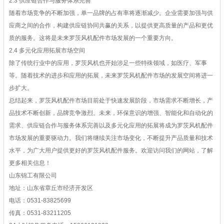
2.3 供应链合作与服务体系完善
随着市场竞争的不断加强，单一品牌的占有率将逐渐减少。企业需要加强与供
应商之间的合作，构建供应链协同共赢的关系，以提供更高质量的产品和更优
质的服务。这将是未来罗茨风机配件市场发展的一个重要方向。
2.4 多元化应用拓展市场空间
除了传统行业中的应用，罗茨风机也开始涉足一些特殊领域，如医疗、军事
等。随着技术的进步和应用的拓展，未来罗茨风机配件市场的发展空间将进一
步扩大。
总结起来，罗茨风机配件市场目前处于快速发展阶段，市场需求不断增长，产
品技术不断创新，品牌竞争激烈。未来，环保意识的增强、智能化和自动化的
需求、供应链合作与服务体系完善以及多元化应用的拓展将成为罗茨风机配件
市场发展的重要驱动力。我们将继续关注市场变化，不断提升产品质量和技术
水平，为广大用户提供更好的罗茨风机配件服务。欢迎访问我们的网站，了解
更多相关信息！
山东锦工有限公司
地址：山东省章丘市经济开发区
电话：0531-83825699
传真：0531-83211205