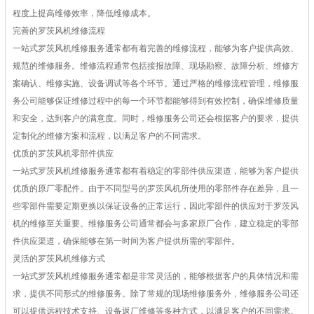
程度上提高维修效率，降低维修成本。
完善的罗茨风机维修流程
一站式罗茨风机维修服务通常都有着完善的维修流程，能够为客户提供高效、
规范的维修服务。维修流程通常包括接报故障、现场勘察、故障分析、维修方
案确认、维修实施、设备调试等各个环节。通过严格的维修流程管理，维修服
务公司能够保证维修过程中的每一个环节都能够得到有效控制，确保维修质量
和安全，达到客户的满意度。同时，维修服务公司还会根据客户的要求，提供
定制化的维修方案和流程，以满足客户的不同需求。
优质的罗茨风机零部件供应
一站式罗茨风机维修服务通常都有着稳定的零部件供应渠道，能够为客户提供
优质的原厂零配件。由于不同型号的罗茨风机所使用的零部件存在差异，且一
些零部件需要定期更换以保证设备的正常运行，因此零部件的供应对于罗茨风
机的维修至关重要。维修服务公司通常都会与多家原厂合作，建立稳定的零部
件供应渠道，确保能够在第一时间为客户提供所需的零部件。
灵活的罗茨风机维修方式
一站式罗茨风机维修服务通常都是非常灵活的，能够根据客户的具体情况和需
求，提供不同形式的维修服务。除了常规的现场维修服务外，维修服务公司还
可以提供远程技术支持、设备返厂维修等多种方式，以满足客户的不同需求。