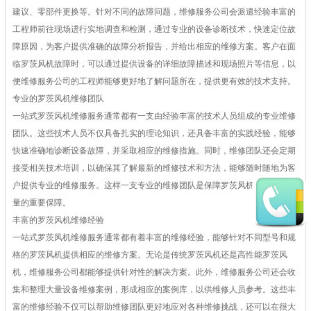
建议、零部件更换等。针对不同的故障问题，维修服务公司会派遣经验丰富的
工程师前往现场进行实地调查和检测，通过专业的设备诊断技术，快速定位故
障原因，为客户提供准确的故障分析报告，并给出相应的维修方案。客户在面
临罗茨风机故障时，可以通过提供设备的详细故障描述和现场照片等信息，以
便维修服务公司的工程师能够更好地了解问题所在，提供更有效的技术支持。
专业的罗茨风机维修团队
一站式罗茨风机维修服务通常都有一支由经验丰富的技术人员组成的专业维修
团队。这些技术人员不仅具备扎实的理论知识，还具备丰富的实践经验，能够
快速准确地诊断设备故障，并采取相应的维修措施。同时，维修团队还会定期
接受相关技术培训，以确保其了解最新的维修技术和方法，能够随时随地为客
户提供专业的维修服务。这样一支专业的维修团队是保障罗茨风机维修服务质
量的重要保障。
丰富的罗茨风机维修经验
一站式罗茨风机维修服务通常都有着丰富的维修经验，能够针对不同型号和规
格的罗茨风机提供相应的维修方案。无论是传统罗茨风机还是高性能罗茨风
机，维修服务公司都能够提供针对性的解决方案。此外，维修服务公司还会收
集和整理大量设备维修案例，形成相应的案例库，以供维修人员参考。这些丰
富的维修经验不仅可以帮助维修团队更好地应对各种维修挑战，还可以在很大