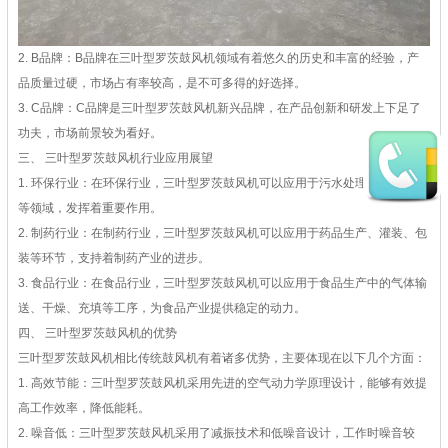
2. B品牌：B品牌在三叶型罗茨鼓风机领域有着悠久的历史和丰富的经验，产
品质量过硬，市场占有率较高，是不可多得的好选择。
3. C品牌：C品牌是三叶型罗茨鼓风机新兴品牌，在产品创新和研发上下足了
功夫，市场前景较为看好。
三、 三叶型罗茨鼓风机行业应用展望
1. 环保行业：在环保行业，三叶型罗茨鼓风机可以应用于污水处理、废气处理
等领域，发挥着重要作用。
2. 制药行业：在制药行业，三叶型罗茨鼓风机可以应用于药品生产、灌装、包
装等环节，支持着制药产业的进步。
3. 食品行业：在食品行业，三叶型罗茨鼓风机可以应用于食品生产中的气体输
送、干燥、充填等工序，为食品产业提供稳定的动力。
四、 三叶型罗茨鼓风机的优势
三叶型罗茨鼓风机相比传统鼓风机有着诸多优势，主要体现在以下几个方面：
1. 高效节能：三叶型罗茨鼓风机采用先进的空气动力学原理设计，能够有效提
高工作效率，降低能耗。
2. 噪音低：三叶型罗茨鼓风机采用了减振技术和低噪音设计，工作时噪音较