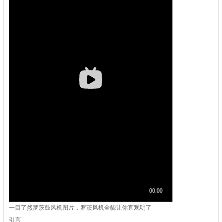
一目了然罗茨鼓风机图片，罗茨风机全貌让你直观明了
引言