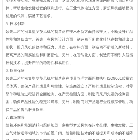
水提升等功能。在生物发酵方面，罗茨风机能够实现发酵罐内的氧气输送和搅
拌，帮助生物发酵过程的顺利进行。在工业气体输送方面，罗茨风机能够提供
稳定的气源，满足工艺需求。
5. 技术创新
领先工艺的密集型罗茨风机的制造商在技术创新方面持续投入，不断提升产品
性能和降低成本。首先，在风机设计方面，制造商不断优化叶轮参数和进出口
形状，提升风机的效率和压力。其次，在材料方面，制造商不断引入新材料，
提高产品的耐腐蚀性和耐磨损性。另外，在智能化方面，制造商不断引入智能
控制技术，提升产品的稳定性和易用性。
6. 质量保证
领先工艺的密集型罗茨风机的制造商在质量管理方面严格执行ISO9001质量管
理体系，确保产品的质量和可靠性。制造商设立了严格的质量控制流程，对零
部件和组装过程进行全面检测。在产品检测方面，制造商采用先进的检测设
备，确保产品性能的稳定和可靠。另外，制造商对产品进行全程跟踪管理，确
保产品的售后服务质量。
7. 市场前景
随着环保和能源消耗问题的加剧，密集型罗茨风机在污水处理、生物发酵、工
业气体输送等领域的市场前景广阔。随着制造技术的不断提升和成本的不断降