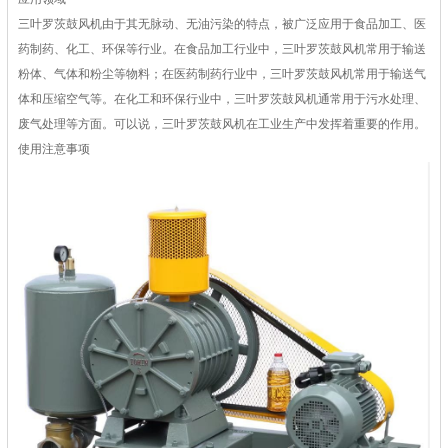
三叶罗茨鼓风机由于其无脉动、无油污染的特点，被广泛应用于食品加工、医
药制药、化工、环保等行业。在食品加工行业中，三叶罗茨鼓风机常用于输送
粉体、气体和粉尘等物料；在医药制药行业中，三叶罗茨鼓风机常用于输送气
体和压缩空气等。在化工和环保行业中，三叶罗茨鼓风机通常用于污水处理、
废气处理等方面。可以说，三叶罗茨鼓风机在工业生产中发挥着重要的作用。
使用注意事项