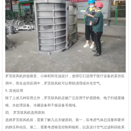
罗茨鼓风机的低噪音、小体积和无油设计，使得它们适用于医疗设备的某些应
用中。而在这些应用中，罗茨鼓风机可以帮助清理或补充空气。
5. 其他应用
除了上述几种应用之外，罗茨鼓风机还被广泛应用于炉底喷枪、电子扫描显微
镜、水处理设备、冷藏设备和干燥设备等领域。
四、 罗茨鼓风机选用原则
选择罗茨鼓风机前，需要了解几点关键原则。第一，应考虑气体总流量和要求
的静压和动压。第二，需要考虑噪音控制和能耗，以及设计空气过滤和回收系