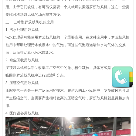
用。由于它们较轻，有可能仅需要一个人就可以搬运罗茨鼓风机，这在一些需
要临时移动鼓风机的场合非常方便。
三、 三叶型罗茨鼓风机的应用
1. 污水处理用鼓风机
污水处理是可能使用罗茨鼓风机的一个重要应用。在这种应用中，罗茨鼓风机
被用来帮助处理污水或废水中的气泡，而这些气泡通過增加水与气体的交换
面，从而帮助氧化污水或废水。
2. 粉尘回收用鼓风机
罗茨鼓风机可以帮助收集工厂空气中的微小粉尘颗粒。具体方式是通过将空气
吸回到罗茨鼓风机中进行过滤和分离。
3. 压缩空气用鼓风机
压缩空气一直是一种广泛应用的技术。在适合的工业应用中，罗茨鼓风机可以
产生压缩空气。当需要产生相对较高的压缩空气时，罗茨鼓风机就显得越加有
用。
4. 医疗设备用鼓风机