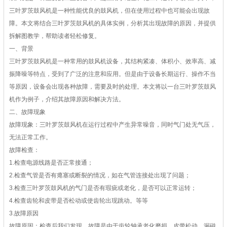
三叶罗茨鼓风机是一种性能优良的鼓风机，但在使用过程中也可能会出现故
障。本文将结合三叶罗茨鼓风机的具体实例，分析其出现故障的原因，并提供
拆解图教学，帮助读者轻松修复。
一、背景
三叶罗茨鼓风机是一种常用的鼓风机设备，其结构紧凑、体积小、效率高、减
振降噪等特点，受到了广泛的注意和应用。但是由于设备长期运行、操作不当
等原因，设备会出现各种故障，需要及时的处理。本文将以一台三叶罗茨鼓风
机作为例子，介绍其故障原因和解决方法。
二、故障现象
故障现象：三叶罗茨鼓风机在运行过程中产生异常噪音，同时气门处无气压，
无法正常工作。
故障检查：
1.检查电源线路是否正常接通；
2.检查气管是否有瘪塞或断裂的情况，如在气管连接处出现了问题；
3.检查三叶罗茨鼓风机的气门是否有瑕疵或老化，是否可以正常运转；
4.检查齿轮和皮带是否松动或使齿轮出现跳动。等等
3.故障原因
故障原因：检查后我们发现，故障是由于齿轮轴承老化磨损、皮带松动、漏磁