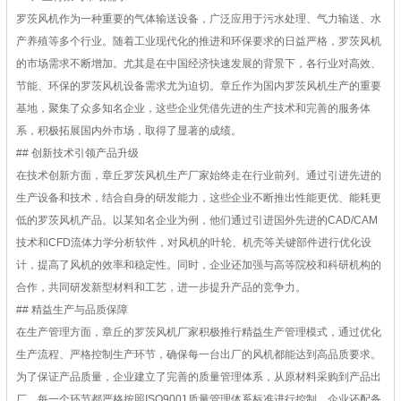
罗茨风机作为一种重要的气体输送设备，广泛应用于污水处理、气力输送、水
产养殖等多个行业。随着工业现代化的推进和环保要求的日益严格，罗茨风机
的市场需求不断增加。尤其是在中国经济快速发展的背景下，各行业对高效、
节能、环保的罗茨风机设备需求尤为迫切。章丘作为国内罗茨风机生产的重要
基地，聚集了众多知名企业，这些企业凭借先进的生产技术和完善的服务体
系，积极拓展国内外市场，取得了显著的成绩。
## 创新技术引领产品升级
在技术创新方面，章丘罗茨风机生产厂家始终走在行业前列。通过引进先进的
生产设备和技术，结合自身的研发能力，这些企业不断推出性能更优、能耗更
低的罗茨风机产品。以某知名企业为例，他们通过引进国外先进的CAD/CAM
技术和CFD流体力学分析软件，对风机的叶轮、机壳等关键部件进行优化设
计，提高了风机的效率和稳定性。同时，企业还加强与高等院校和科研机构的
合作，共同研发新型材料和工艺，进一步提升产品的竞争力。
## 精益生产与品质保障
在生产管理方面，章丘的罗茨风机厂家积极推行精益生产管理模式，通过优化
生产流程、严格控制生产环节，确保每一台出厂的风机都能达到高品质要求。
为了保证产品质量，企业建立了完善的质量管理体系，从原材料采购到产品出
厂，每一个环节都严格按照ISO9001质量管理体系标准进行控制。企业还配备