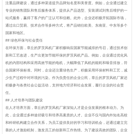
注重品牌建设，通过多种渠道提升品牌知名度和美誉度。例如，企业通过建立
专业的销售团队和售后服务体系，提供从产品选型、安装调试到售后维护的一
站式服务，赢得了客户的广泛认可和信赖。此外，企业还积极开拓国际市场，
通过出口贸易、技术合作等多种方式，将产品销往欧美、东南亚、中东等多个
国家和地区。
## 绿色环保与社会责任
在环保方面，章丘的罗茨风机厂家积极响应国家节能减排的号召，通过技术创
新和工艺改进，生产出更加节能环保的罗茨风机产品。例如，企业通过优化风
机的内部结构和采用高效节能的电机，大幅降低了风机的能耗和噪音排放，符
合国家环保标准。同时，企业还注重绿色生产，积极采用环保材料和工艺，减
少生产过程中对环境的污染。作为负责任的企业公民，章丘的罗茨风机厂家还
积极参与各类社会公益活动，支持地方经济和社会发展，履行企业的社会责
任。
## 人才培养与团队建设
在人才培养方面，章丘的罗茨风机厂家深知人才是企业发展的根本动力。为
此，企业通过多种途径吸引和培养高素质的人才。企业不仅与国内外知名高校
和科研机构建立合作关系，为员工提供良好的学习和培训机会，还通过建立完
善的人才激励机制，激发员工的创新和工作热情。为了建设高效的团队，企业