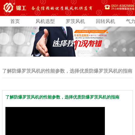
首页
风机选型
罗茨风机
回转风机
气
了解防爆罗茨风机的性能参数，选择优质防爆罗茨风机的指南
了解防爆罗茨风机的性能参数，选择优质防爆罗茨风机的指南