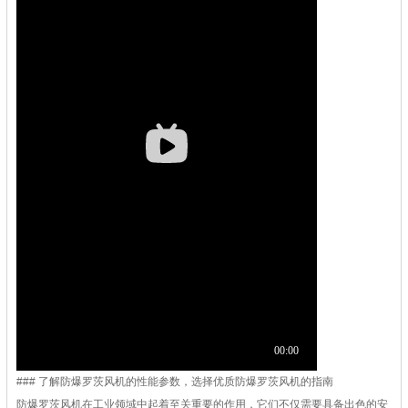
### 了解防爆罗茨风机的性能参数，选择优质防爆罗茨风机的指南
防爆罗茨风机在工业领域中起着至关重要的作用，它们不仅需要具备出色的安