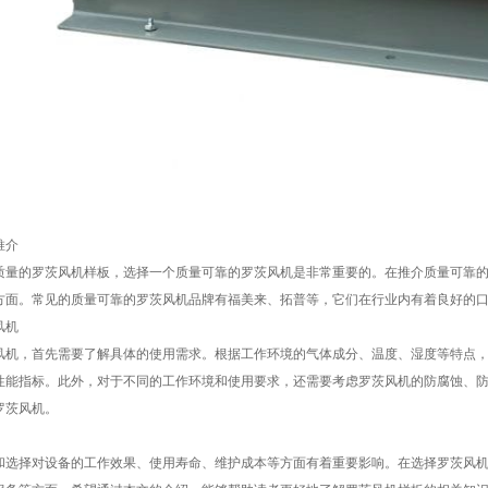
推介
质量的罗茨风机样板，选择一个质量可靠的罗茨风机是非常重要的。在推介质量可靠
方面。常见的质量可靠的罗茨风机品牌有福美来、拓普等，它们在行业内有着良好的
风机
风机，首先需要了解具体的使用需求。根据工作环境的气体成分、温度、湿度等特点
性能指标。此外，对于不同的工作环境和使用要求，还需要考虑罗茨风机的防腐蚀、
罗茨风机。
和选择对设备的工作效果、使用寿命、维护成本等方面有着重要影响。在选择罗茨风