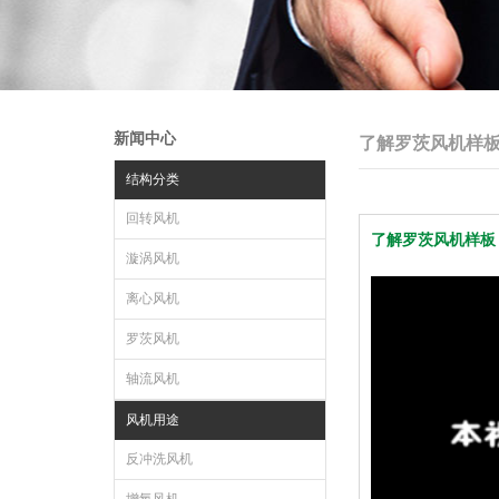
新闻中心
了解罗茨风机样
结构分类
回转风机
了解罗茨风机样板
漩涡风机
离心风机
罗茨风机
轴流风机
风机用途
反冲洗风机