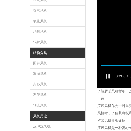
增氧风机
曝气风机
氧化风机
消防风机
锅炉风机
结构分类
回转风机
漩涡风机
离心风机
了解罗茨风机样板，
罗茨风机
引言
轴流风机
罗茨风机作为一种重
风机时，了解其样板
风机用途
罗茨风机样板介绍
反冲洗风机
罗茨风机是一种离心