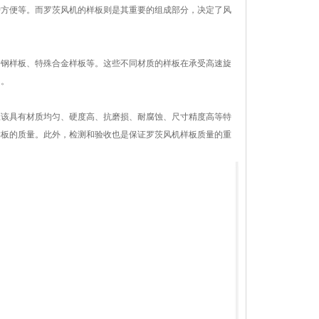
护方便等。而罗茨风机的样板则是其重要的组成部分，决定了风
锈钢样板、特殊合金样板等。这些不同材质的样板在承受高速旋
的。
应该具有材质均匀、硬度高、抗磨损、耐腐蚀、尺寸精度高等特
样板的质量。此外，检测和验收也是保证罗茨风机样板质量的重