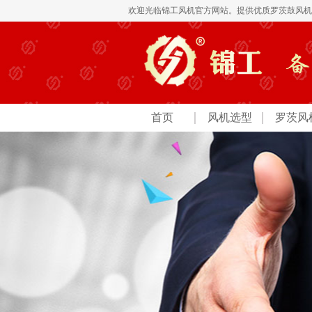
欢迎光临锦工风机官方网站。提供优质
罗茨鼓风机
首页
风机选型
罗茨风