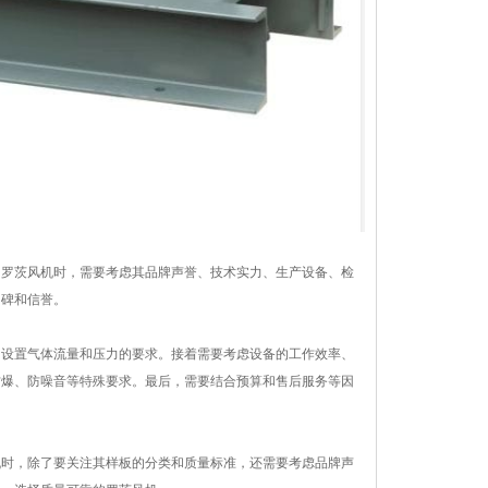
的罗茨风机时，需要考虑其品牌声誉、技术实力、生产设备、检
口碑和信誉。
，设置气体流量和压力的要求。接着需要考虑设备的工作效率、
防爆、防噪音等特殊要求。最后，需要结合预算和售后服务等因
机时，除了要关注其样板的分类和质量标准，还需要考虑品牌声