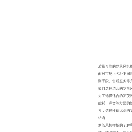
质量可靠的罗茨风机
面对市场上各种不同
测手段、售后服务等
如何选择适合的罗茨
为了选择适合的罗茨
能耗、噪音等方面的
素，选择性价比高的
结语
罗茨风机样板的了解