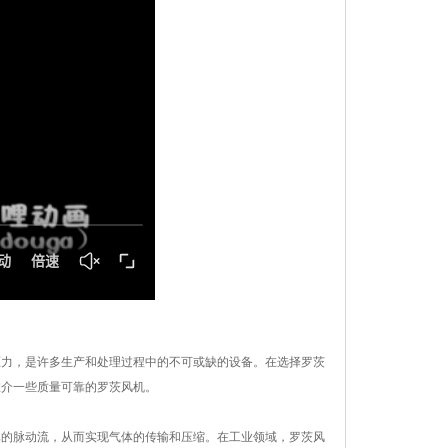
压力，是许多生产和处理过程中的不可或缺的设备。在选择罗茨
推介一些质量可靠的罗茨风机。
体的脉动流，从而实现气体的传输和压缩。在工业领域，罗茨风