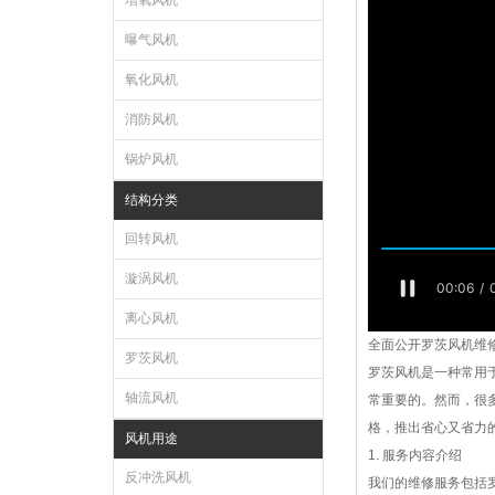
增氧风机
曝气风机
氧化风机
消防风机
锅炉风机
结构分类
回转风机
漩涡风机
离心风机
全面公开罗茨风机维
罗茨风机
罗茨风机是一种常用
轴流风机
常重要的。然而，很
格，推出省心又省力
风机用途
1. 服务内容介绍
反冲洗风机
我们的维修服务包括