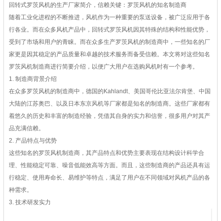
回转式罗茨风机的生产厂家简介，信赖关键：罗茨风机的知名制造商
随着工业化进程的不断推进，风机作为一种重要的泵送设备，被广泛应用于各
行各业。而在众多风机产品中，回转式罗茨风机因其特殊的结构和性能优势，
受到了市场和用户的青睐。而在众多生产罗茨风机的制造商中，一些知名的厂
家更是因其稳定的产品质量和卓越的技术服务而备受信赖。本文将对这些知名
罗茨风机制造商进行简要介绍，以便广大用户在选购风机时有一个参考。
1. 制造商背景介绍
在众多罗茨风机的制造商中，德国的Kahlandt、美国哥伦比亚法尔肯堡、中国
大陆的江苏奥巴、以及日本东京风机等厂家都是知名的制造商。这些厂家都有
着悠久的历史和丰富的制造经验，凭借其自身的实力和信誉，很多用户对其产
品充满信赖。
2. 产品特点与优势
这些知名的罗茨风机制造商，其产品特点和优势主要表现在结构设计科学合
理、性能稳定可靠、噪音低能效高等方面。而且，这些制造商的产品还具有运
行稳定、使用寿命长、易维护等特点，满足了用户在不同领域对风机产品的各
种需求。
3. 技术研发实力