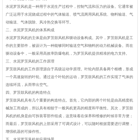
水泥罗茨风机是一种用于水泥生产过程中，控制气流和压力的设备。它通常被
广泛运用于水泥烧成过程中的气体输送、喷气流两用风机系统、物料输送、气
动输送、气体脱除、风冷热交换等环节。
二、水泥罗茨风机的体系构成
水泥罗茨风机的主体是由罗茨鼓风机和驱动设备构成。其中，罗茨鼓风机是工
作的主要部件，被设计为一种能够同时输送空气和物料的动力机械设备。而在
驱动设备中，一般采用高效率防爆电机，为罗茨风机提供精准的电力支持。
三、水泥罗茨风机的工作原理
罗茨鼓风机的工作原理源自于高级运动学原理。叶轮内部具备两个根槽，形成
一个高速旋转的叶轮。通过这个叶轮的运动，罗茨鼓风机的工作实现了气体的
连续环流，从而带出空气。
四、罗茨鼓风机的构造特点
罗茨鼓风机具有几个重要的构造特点。首先，它内部的两个叶轮是由高精度机
械加工而成的，所以具有相较于一般风机更高的精度和平衡性。其次，罗茨鼓
风机的机身是由可拆装零部件组成，这意味着在保养和维修的时候非常方便；
而最后，罗茨鼓风机的上部采用了可调式设计，可以随时根据需要进行调整，
增强机器的可操作性。
五、水泥罗茨风机的应用场景