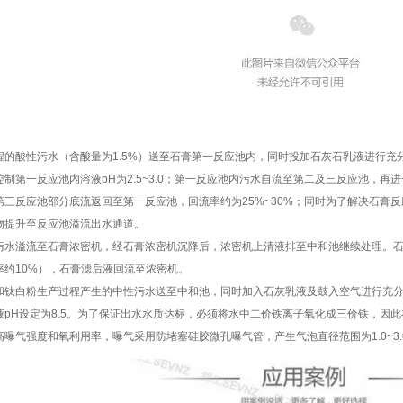
程的酸性污水（含酸量为1.5%）送至石膏第一反应池内，同时投加石灰石乳液进行充
制第一反应池内溶液pH为2.5~3.0；第一反应池内污水自流至第二及三反应池，
第三反应池部分底流返回至第一反应池，回流率约为25%~30%；同时为了解决石膏
物提升至反应池溢流出水通道。
污水溢流至石膏浓密机，经石膏浓密机沉降后，浓密机上清液排至中和池继续处理。
率约10%），石膏滤后液回流至浓密机。
和钛白粉生产过程产生的中性污水送至中和池，同时加入石灰乳液及鼓入空气进行充分
液pH设定为8.5。为了保证出水水质达标，必须将水中二价铁离子氧化成三价铁，因
曝气强度和氧利用率，曝气采用防堵塞硅胶微孔曝气管，产生气泡直径范围为1.0~3.0