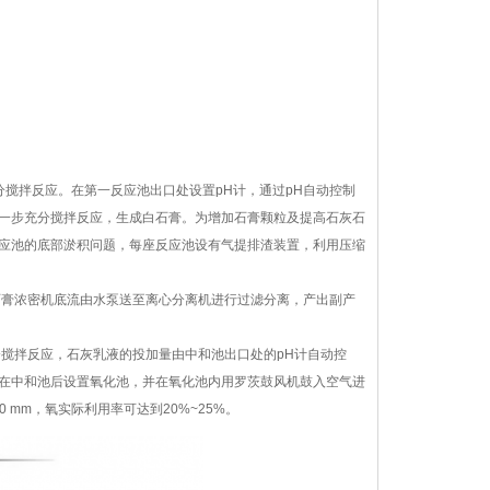
分搅拌反应。在第一反应池出口处设置pH计，通过pH自动控制
再进一步充分搅拌反应，生成白石膏。为增加石膏颗粒及提高石灰石
反应池的底部淤积问题，每座反应池设有气提排渣装置，利用压缩
石膏浓密机底流由水泵送至离心分离机进行过滤分离，产出副产
搅拌反应，石灰乳液的投加量由中和池出口处的pH计自动控
此在中和池后设置氧化池，并在氧化池内用罗茨鼓风机鼓入空气进
 mm，氧实际利用率可达到20%~25%。