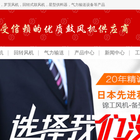
，
罗茨风机
，
回转式鼓风机
，
星型供料器，气力输送设备
等产品
机
回转风机
气力输送
产品中心
新闻中心
工