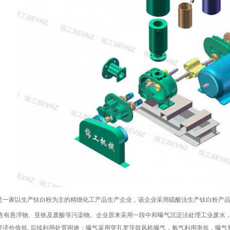
是一家以生产钛白粉为主的精细化工产品生产企业，该企业采用硫酸法生产钛白粉产品
要含有悬浮物、亚铁及废酸等污染物。企业原来采用一段中和曝气沉淀法处理工业废水
经济价值低, 后续利用处置困难；曝气采用穿孔罗茨鼓风机曝气，氧气利用率低，曝