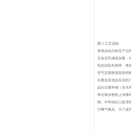
图 1 工艺流程
将来自钛白粉生产过
石灰石乳液投加量，控
乳的实际利用率，将
空气定期将底部淤积
石膏反应池反应后的
品白石膏外销（含水
将石膏浓密机上清液
制。中和池出口处溶
行曝气氧化。为了提高