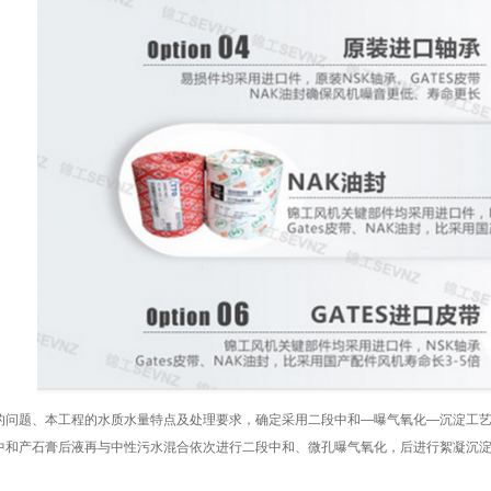
的问题、本工程的水质水量特点及处理要求，确定采用二段中和—曝气氧化—沉淀工
中和产石膏后液再与中性污水混合依次进行二段中和、微孔曝气氧化，后进行絮凝沉淀