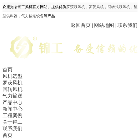
欢迎光临锦工风机官方网站。提供优质
罗茨鼓风机
，
罗茨风机
，
回转式鼓风机
，
星
型供料器，气力输送设备
等产品
返回首页
|
网站地图
|
联系我们
首页
风机选型
罗茨风机
回转风机
气力输送
产品中心
新闻中心
工程案例
关于锦工
联系我们
首页