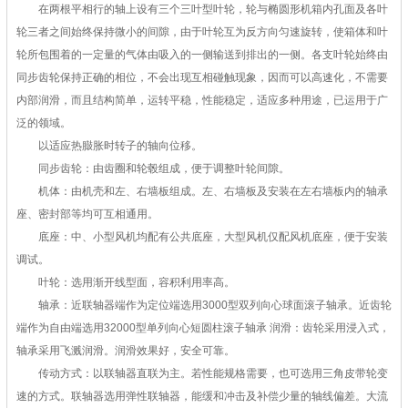
在两根平相行的轴上设有三个三叶型叶轮，轮与椭圆形机箱内孔面及各叶
轮三者之间始终保持微小的间隙，由于叶轮互为反方向匀速旋转，使箱体和叶
轮所包围着的一定量的气体由吸入的一侧输送到排出的一侧。各支叶轮始终由
同步齿轮保持正确的相位，不会出现互相碰触现象，因而可以高速化，不需要
内部润滑，而且结构简单，运转平稳，性能稳定，适应多种用途，已运用于广
泛的领域。
以适应热臌胀时转子的轴向位移。
同步齿轮：由齿圈和轮毂组成，便于调整叶轮间隙。
机体：由机壳和左、右墙板组成。左、右墙板及安装在左右墙板内的轴承
座、密封部等均可互相通用。
底座：中、小型风机均配有公共底座，大型风机仅配风机底座，便于安装
调试。
叶轮：选用渐开线型面，容积利用率高。
轴承：近联轴器端作为定位端选用3000型双列向心球面滚子轴承。近齿轮
端作为自由端选用32000型单列向心短圆柱滚子轴承 润滑：齿轮采用浸入式，
轴承采用飞溅润滑。润滑效果好，安全可靠。
传动方式：以联轴器直联为主。若性能规格需要，也可选用三角皮带轮变
速的方式。联轴器选用弹性联轴器，能缓和冲击及补偿少量的轴线偏差。大流