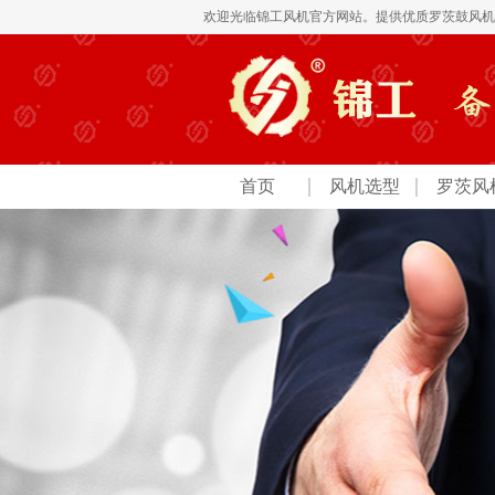
欢迎光临锦工风机官方网站。提供优质
罗茨鼓风机
首页
风机选型
罗茨风