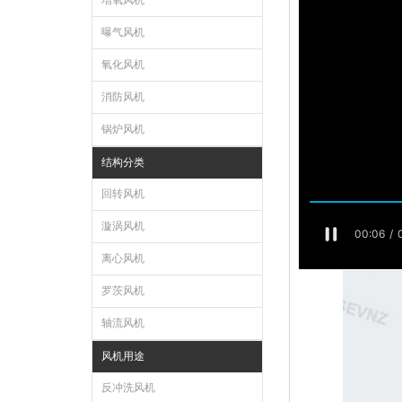
增氧风机
曝气风机
氧化风机
消防风机
锅炉风机
结构分类
回转风机
漩涡风机
离心风机
罗茨风机
轴流风机
风机用途
反冲洗风机