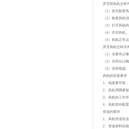
罗茨鼓风机怎样
（1）首先检查风机
（2）检查风机润
（3）打开风机的
（4）开启风机。
（5）风机正常运转后
罗茨风机怎样关
（1）当要停止曝
（2）关闭出口阀
（3）关闭电源。
风机的安装要求
1、地基要牢固，表
2、风机周围要留有
3、风机的工作环境
4、风机室外配置
管道的要求
1、风机管道应连接
2、管道材料应能承