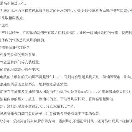
高不超过65℃。
表所示压力不得超过标牌所规定的升压范围，否则必须停车检查系统中进气口是否
并采取相应措施。
作原理
叶型转子，在腔体的两侧开有吸入口和排出口，通过一对同步齿轮的作用，使两转
腔体内的气体达到鼓风的目的。
需要做哪些准备？
件及定位销的安装质量。
气管道和阀门等安装质量。
的装配间隙是否符合要求。
机的主动轴的同轴度不得超过0.1mm，否则将会引起风机振动，漏油等现象，影响
座四周是否全部垫实，地脚螺栓是否紧固。
应在主油箱及副油箱加入润滑油至油标中心位置3mm/2mm，所用润滑油夏天用68
箱内存的压力，故主、副油箱的上、下油塞均应拧紧，否则会引起漏油。
冷却水温度不超过25℃，冷却水量10L/min。
机进排气口阀门盘动转子，注意倾听各部分有无不正常的杂音。
转向，必须符合转向标牌所示方向，否则风机不能正常排风，还可能出现风叶碰撞现
。