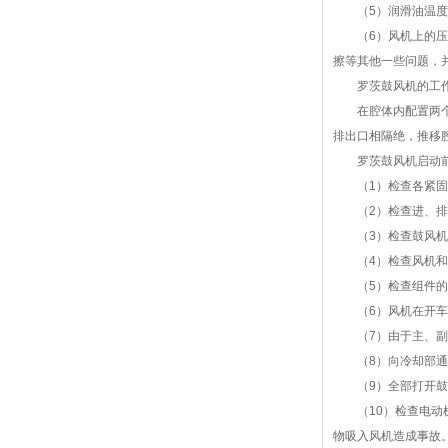
（5）润滑油温度最
（6）风机上的压力
擦等其他一些问题，
罗茨鼓风机的工
在腔体内配置两个三
排出口相隔绝，推移
罗茨鼓风机启动前
（1）检查各紧固
（2）检查进、排
（3）检查鼓风机
（4）检查风机和电
（5）检查组件的底
（6）风机在开车前
（7）由于主、副油
（8）向冷却部通水。
（9）全部打开鼓风
（10）检查电动机
物吸入风机造成事故