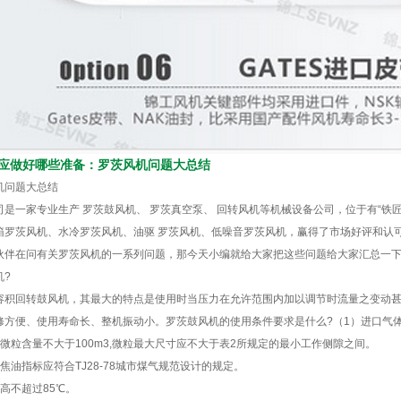
应做好哪些准备：罗茨风机问题大总结
问题大总结
一家专业生产 罗茨鼓风机、 罗茨真空泵、 回转风机等机械设备公司，位于有“铁
箱罗茨风机、水冷罗茨风机、油驱 罗茨风机、低噪音罗茨风机，赢得了市场好评和认
在问有关罗茨风机的一系列问题，那今天小编就给大家把这些问题给大家汇总一
?
回转鼓风机，其最大的特点是使用时当压力在允许范围内加以调节时流量之变动甚
修方便、使用寿命长、整机振动小。罗茨鼓风机的使用条件要求是什么?（1）进口气体
粒含量不大于100m3,微粒最大尺寸应不大于表2所规定的最小工作侧隙之间。
指标应符合TJ28-78城市煤气规范设计的规定。
不超过85℃。