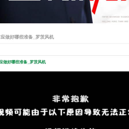
应做好哪些准备_罗茨风机
应做好哪些准备_罗茨风机