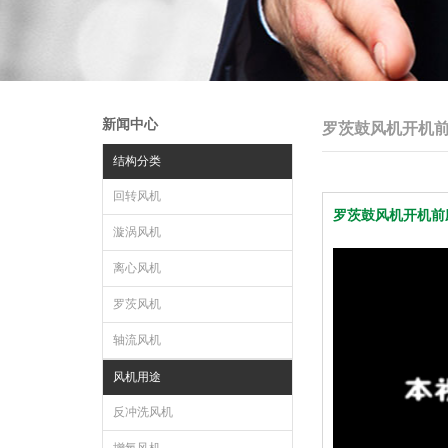
新闻中心
罗茨鼓风机开机前
结构分类
回转风机
罗茨鼓风机开机前
漩涡风机
离心风机
罗茨风机
轴流风机
风机用途
反冲洗风机