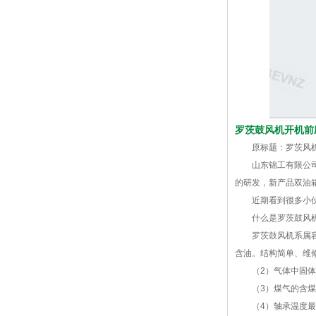
罗茨鼓风机开机前
原标题：罗茨风机
山东锦工有限公司是
的研发，新产品双油
近期看到很多小伙伴
什么是罗茨鼓风机
罗茨鼓风机系属容积
含油。结构简单、维
（2）气体中固体微
（3）煤气的含煤焦油
（4）轴承温度最高