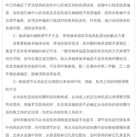
中已经确定了罗茨鼓风机齿轮中心距相互间的协调误差、齿轴中心线直线度偏
差、齿轮箱孔轴中心距误差及其齿轮箱孔轴轴线平面度偏差，因而在检修中没
法调节偏差。处理这种偏差只能成对拆换风机齿轮、叶轮轴，减少或祛除齿轮
齿侧空隙，清除该类故章。
2）轴承轴向侧隙调节不不足、带座轴承损坏导致风机震动的解决方案
首要要检验承轴滚动体、弹道的损坏状况，再对翻转轴承游隙开展测定，
看是不是存有承轴轴向标记不佳，一般对轴承端盖加减软垫压铅的方式来调节
径向空隙。若均在规定值范围内，取出承轴查验承轴是不是存有跑外圈状况，
若发觉轴承室有损坏印痕，可应用环氧树脂、配一定量的邻苯二甲酸、乙二胺
开展粘接确定，能够清除该类故章。
3）根据调节从动齿定位销部位来保持叶轮、墙板、机壳之间的间隙调整
的方法
从动齿轮是由齿轮圈和齿轮毂构成，从动齿上的定位销也是以便调整空隙
而布置的。维修罗茨鼓风机时，在安裝齿轴副前不必确定从动齿轮的齿轮圈与
齿轮毂之间的定位销，先把从动齿轮装入风机中。
这时积极齿轮与从动齿轮协调根据连轴器手动盘车，调节齿轮副空隙各类
中间风轮的空隙，待空隙调节好后，将从动齿轮的齿轮圈与齿轮毂锁紧螺栓紧
固，总体从设施中拆卸，从新选取标记孔部位配钻，这时获得的标记孔算是风