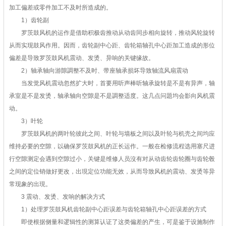
加工偏差或零件加工不及时所造成的。
1）齿轮副
罗茨鼓风机的运作是借助积极齿推动从动齿同步相向旋转，推动风轮旋转
从而实现鼓风作用。因而，齿轮副中心距、齿轮箱轴孔中心距加工造成的形位
偏差是导致罗茨鼓风机震动、发烫、异响的关键缘故。
2）轴承轴向游隙調整不及时、带座轴承损坏导致轴流风扇震动
当发觉风机震动忽然扩大时，首要用听声棒听轴承旋转是不是有异声，轴
承室是不是发烫，轴承轴向空隙是不是調整适度。这几点问題均会影向风机震
动。
3）叶轮
罗茨鼓风机的两叶轮彼此之间、叶轮与墙板之间以及叶轮与机壳之间均应
维持必要的空隙，以确保罗茨鼓风机的正长运作。一般在检修流程选用塞尺进
行空隙测定会遇到空隙过小，关键是维修人员沒有对从动齿轮齿轮圈与齿轮毂
之间的定位销做好更改，出現定位功能无效，从而导致风机的震动、发烫等异
常现象的出現。
3 震动、发烫、发响的解决方式
1）处理罗茨鼓风机齿轮副中心距误差与齿轮箱轴孔中心距误差的方式
即使根据侧量和逻辑性的测算认证了这类偏差的产生，可是鉴于设施制作