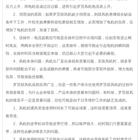
压力上升，而电机造成过压过载，进而引起罗茨风机电流表上升。
2、润滑油的原因：如果罗茨鼓风机缺少润滑油，则鼓风机将继续在缺油
条件下工作，叶轮失效摩擦和齿轮磨损相互增加，从而增加了电机的负荷，仅
增加了电机的负荷，加速了损耗。
3、误操作：电流超载也可能是在操作过程中出现问题，比如安装逆止阀
时装反、闸阀未全部打开就运行，这类操作，都很可能会引起电机的瞬间烧
毁，在操作时应当根据规定来做，切忌粗心大意引起不必要的麻烦。
4、风机本身问题：风机出厂是自身就有质量问题，安装风机时，很多零
部件间隙配合不好，会造成额外的摩擦，再者可能部分零部件损坏，增大电机
负荷，导致保险丝熔断。
罗茨鼓风机虽然应用广泛，但是一些客户表示在使用罗茨鼓风机的过程中
有很多噪音，为什么会有噪音，产品本身的质量有问题吗，有时候，罗茨鼓风
机的噪音不一定是质量问题，但也可能是由于日常维护工作的缺乏造成的。
1、风机的通风管道使用时间长了可能会堵塞，这时就需要清理，或者更
换管道。
2、风机的皮带松动导致皮带打滑，所以噪声很大，此时我们只要紧紧皮
带，这样也会解决噪音大的问题。
3、风机使用时间长了可能灰尘会很多，这样也会导致风机工作时声音过