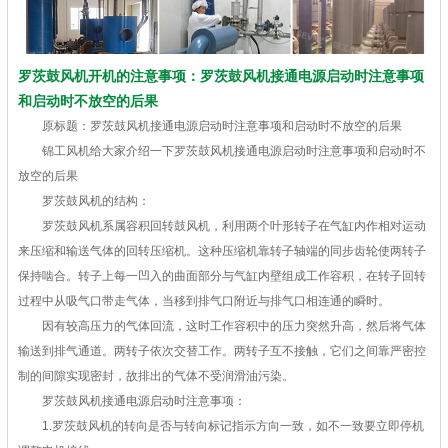
罗茨鼓风机开机的注意事项：罗茨鼓风机接通电源启动时注意事项
和启动时不放空的后果
原标题：罗茨鼓风机接通电源启动时注意事项和启动时不放空的后果
锦工风机给大家介绍一下罗茨鼓风机接通电源启动时注意事项和启动时不
放空的后果
罗茨鼓风机的结构：
罗茨鼓风机系属容积回转鼓风机，利用两个叶形转子在气缸内作相对运动
来压缩和输送气体的回转压缩机。这种压缩机靠转子轴端的同步齿轮使两转子
保持啮合。转子上每一凹入的曲面部分与气缸内壁组成工作容积，在转子回转
过程中从吸气口带走气体，当移到排气口附近与排气口相连通的瞬时。
因有较高压力的气体回流，这时工作容积中的压力突然升高，然后将气体
输送到排气通道。两转子依次交替工作。两转子互不接触，它们之间靠严密控
制的间隙实现密封，故排出的气体不受润滑油污染。
罗茨鼓风机接通电源启动时注意事项：
1.罗茨鼓风机的转向是否与转向标记指示方向一致，如不一致要立即停机