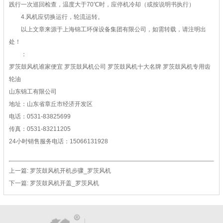
践行一次巡回检查，温度大于70℃时，应停机冷却（或按说明书执行）
4.风机应切换运行，轮流运转。
以上文章来源于上海锦工环保设备集团有限公司，如需转载，请注明出
处！
：
罗茨鼓风机谁家便宜 罗茨鼓风机公司 罗茨鼓风机十大名牌 罗茨鼓风机专用齿
轮油
山东锦工有限公司
地址：山东省章丘市经济开发区
电话：0531-83825699
传真：0531-83211205
24小时销售服务电话：15066131928
上一篇:
罗茨鼓风机开机步骤_罗茨风机
下一篇:
罗茨鼓风机开盖_罗茨风机