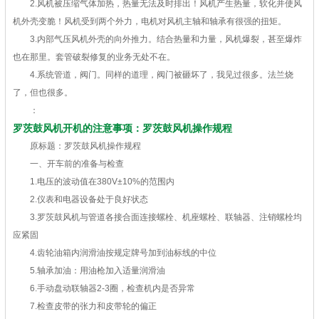
2.风机被压缩气体加热，热量无法及时排出！风机产生热量，软化并使风
机外壳变脆！风机受到两个外力，电机对风机主轴和轴承有很强的扭矩。
3.内部气压风机外壳的向外推力。结合热量和力量，风机爆裂，甚至爆炸
也在那里。套管破裂修复的业务无处不在。
4.系统管道，阀门。同样的道理，阀门被砸坏了，我见过很多。法兰烧
了，但也很多。
：
罗茨鼓风机开机的注意事项：罗茨鼓风机操作规程
原标题：罗茨鼓风机操作规程
一、开车前的准备与检查
1.电压的波动值在380V±10%的范围内
2.仪表和电器设备处于良好状态
3.罗茨鼓风机与管道各接合面连接螺栓、机座螺栓、联轴器、注销螺栓均
应紧固
4.齿轮油箱内润滑油按规定牌号加到油标线的中位
5.轴承加油：用油枪加入适量润滑油
6.手动盘动联轴器2-3圈，检查机内是否异常
7.检查皮带的张力和皮带轮的偏正