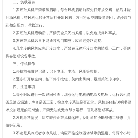
二、负载运转
1.罗茨鼓风机严禁带压启动，每台风机启动前应先打开放空阀，然后才能
启动风机，待风机运转正常后打开出风阀，方可将放空阀缓慢关闭，逐步调节
到额定压力，满载运行。
2.罗茨鼓风机启动后，严禁完全关闭出风道，以免造成爆炸事故。
3.罗茨鼓风机风量不能通过阀门调整，应通过旁路调整。
4.凡水冷的风机应先开冷却水，严禁在无循环冷却水的情况下工作，否则
将会造成设备事故。
三、停机操作
1.停机前先做好记录，记下电压、电流、风压等数据。
2.逐步打开放空阀，按下停车按钮，关闭出风阀，最后关闭冷却水。
四、注意事项
1.每小时应进行一次巡回检查，观察运行电机的电流及电压，运行风机是
否足油或漏油，声音是否正常，检查水冷系统是否正常。风机必须按说明书要
求投加规定的润滑油，严禁无油或无冷却水运行，否则将造成事故。
2.发现异常情况，应立即停止鼓风机运转，及时通知协助维修工维修，并
做好记录。
3.不论是风冷或者水冷风机，均应严格控制运转轴承的温度。每两个小时