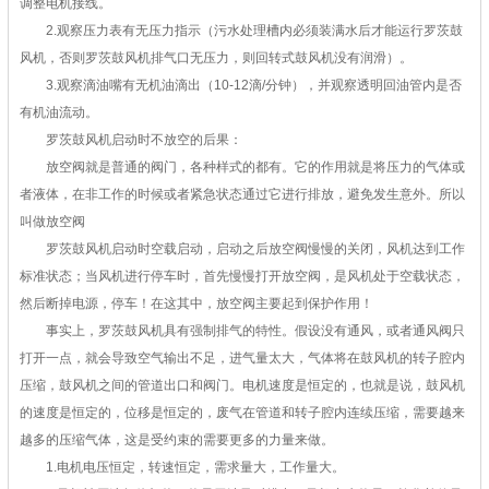
调整电机接线。
2.观察压力表有无压力指示（污水处理槽内必须装满水后才能运行罗茨鼓
风机，否则罗茨鼓风机排气口无压力，则回转式鼓风机没有润滑）。
3.观察滴油嘴有无机油滴出（10-12滴/分钟），并观察透明回油管内是否
有机油流动。
罗茨鼓风机启动时不放空的后果：
放空阀就是普通的阀门，各种样式的都有。它的作用就是将压力的气体或
者液体，在非工作的时候或者紧急状态通过它进行排放，避免发生意外。所以
叫做放空阀
罗茨鼓风机启动时空载启动，启动之后放空阀慢慢的关闭，风机达到工作
标准状态；当风机进行停车时，首先慢慢打开放空阀，是风机处于空载状态，
然后断掉电源，停车！在这其中，放空阀主要起到保护作用！
事实上，罗茨鼓风机具有强制排气的特性。假设没有通风，或者通风阀只
打开一点，就会导致空气输出不足，进气量太大，气体将在鼓风机的转子腔内
压缩，鼓风机之间的管道出口和阀门。电机速度是恒定的，也就是说，鼓风机
的速度是恒定的，位移是恒定的，废气在管道和转子腔内连续压缩，需要越来
越多的压缩气体，这是受约束的需要更多的力量来做。
1.电机电压恒定，转速恒定，需求量大，工作量大。