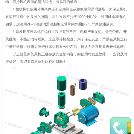
物，保持风机表面的清洁和进、出风口的畅通。
4.根据风机使用环境条件应不定期补充或更换轴承润滑油脂，为保证风机
在运行过程中的良好的润滑，加油次数不少于1000小时/次，封闭轴承和电机
轴承，加油用ZL–3锂基润滑油脂填充轴承内外圈的2/3.严禁缺油运转。
5.如发现罗茨风机在运行过程中有异常声、电机严重发热、外壳带电、开
关跳闸、不能起动等现象，应立即停机检查。为了保证安全，严禁在风机运行
中进行维修。检修后应进行试运转五分钟左右，确认无异常现象再开机运转。
以上就是罗茨风机正确存放的全部内容，如使用时发生故障，一定要及时
维修好，希望本篇文章对你有所帮助！
：