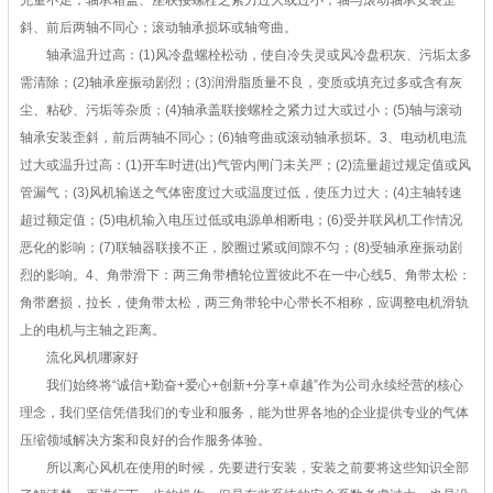
充量不足；轴承箱盖、座联接螺栓之紧力过大或过小；轴与滚动轴承安装歪
斜、前后两轴不同心；滚动轴承损坏或轴弯曲。
轴承温升过高：(1)风冷盘螺栓松动，使自冷失灵或风冷盘积灰、污垢太多
需清除；(2)轴承座振动剧烈；(3)润滑脂质量不良，变质或填充过多或含有灰
尘、粘砂、污垢等杂质；(4)轴承盖联接螺栓之紧力过大或过小；(5)轴与滚动
轴承安装歪斜，前后两轴不同心；(6)轴弯曲或滚动轴承损坏。3、电动机电流
过大或温升过高：(1)开车时进(出)气管内闸门未关严；(2)流量超过规定值或风
管漏气；(3)风机输送之气体密度过大或温度过低，使压力过大；(4)主轴转速
超过额定值；(5)电机输入电压过低或电源单相断电；(6)受并联风机工作情况
恶化的影响；(7)联轴器联接不正，胶圈过紧或间隙不匀；(8)受轴承座振动剧
烈的影响。4、角带滑下：两三角带槽轮位置彼此不在一中心线5、角带太松：
角带磨损，拉长，使角带太松，两三角带轮中心带长不相称，应调整电机滑轨
上的电机与主轴之距离。
流化风机哪家好
我们始终将“诚信+勤奋+爱心+创新+分享+卓越”作为公司永续经营的核心
理念，我们坚信凭借我们的专业和服务，能为世界各地的企业提供专业的气体
压缩领域解决方案和良好的合作服务体验。
所以离心风机在使用的时候，先要进行安装，安装之前要将这些知识全部