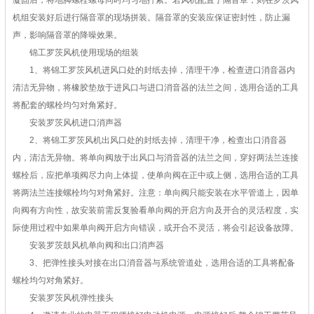
凝固后，将地脚螺栓螺母同时均匀地拧紧。若风机配置了隔音罩，则在罗茨风
机组安装好后进行隔音罩的现场拼装。隔音罩的安装应保证密封性，防止漏
声，影响隔音罩的降噪效果。
锦工罗茨风机使用现场的组装
1、将锦工罗茨风机进风口处的封纸去掉，清理干净，检查进口消音器内
清洁无异物，将橡胶垫放于进风口与进口消音器的法兰之间，选用合适的工具
将配套的螺栓均匀对角紧好。
安装罗茨风机进口消声器
2、将锦工罗茨风机出风口处的封纸去掉，清理干净，检查出口消音器
内，清洁无异物。将单向阀放于出风口与消音器的法兰之间，穿好两法兰连接
螺栓后，应把单项阀尽力向上体提，使单向阀在正中或上侧，选用合适的工具
将两法兰连接螺栓均匀对角紧好。注意：单向阀只能安装在水平管道上，因单
向阀有方向性，故安装前需反复验看单向阀的开启方向及开合的灵活程度，实
际使用过程中如果单向阀开启方向错误，或开合不灵活，将会引起设备故障。
安装罗茨鼓风机单向阀和出口消声器
3、把弹性接头对接在出口消音器与系统管道处，选用合适的工具将配备
螺栓均匀对角紧好。
安装罗茨风机弹性接头