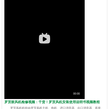
罗茨鼓风机检修视频：干货！罗茨风机安装使用说明书视频教程
罗茨风机机组由罗茨风机主机、电机、进口消音器、出口消音器、底座、