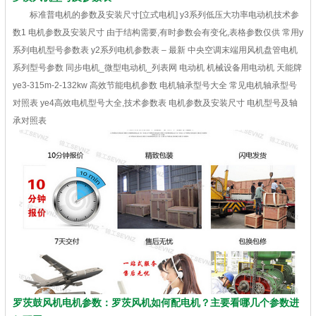
标准普电机的参数及安装尺寸[立式电机] y3系列低压大功率电动机技术参
数1 电机参数及安装尺寸 由于结构需要,有时参数会有变化,表格参数仅供 常用y
系列电机型号参数表 y2系列电机参数表 – 最新 中央空调末端用风机盘管电机
系列型号参数 同步电机_微型电动机_列表网 电动机 机械设备用电动机 天能牌
ye3-315m-2-132kw 高效节能电机参数 电机轴承型号大全 常见电机轴承型号
对照表 ye4高效电机型号大全,技术参数表 电机参数及安装尺寸 电机型号及轴
承对照表
罗茨鼓风机电机参数：罗茨风机如何配电机？主要看哪几个参数进