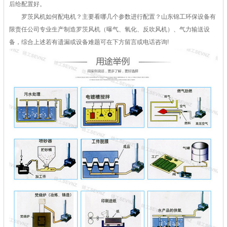
后给配置好。
罗茨风机如何配电机？主要看哪几个参数进行配置？山东锦工环保设备有
限责任公司专业生产制造罗茨风机（曝气、氧化、反吹风机）、气力输送设
备，综合上述若有遗漏或设备难题可在下方留言或电话咨询!