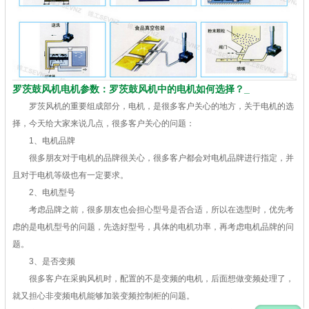
罗茨鼓风机电机参数：罗茨鼓风机中的电机如何选择？_
罗茨风机的重要组成部分，电机，是很多客户关心的地方，关于电机的选
择，今天给大家来说几点，很多客户关心的问题：
1、电机品牌
很多朋友对于电机的品牌很关心，很多客户都会对电机品牌进行指定，并
且对于电机等级也有一定要求。
2、电机型号
考虑品牌之前，很多朋友也会担心型号是否合适，所以在选型时，优先考
虑的是电机型号的问题，先选好型号，具体的电机功率，再考虑电机品牌的问
题。
3、是否变频
很多客户在采购风机时，配置的不是变频的电机，后面想做变频处理了，
就又担心非变频电机能够加装变频控制柜的问题。