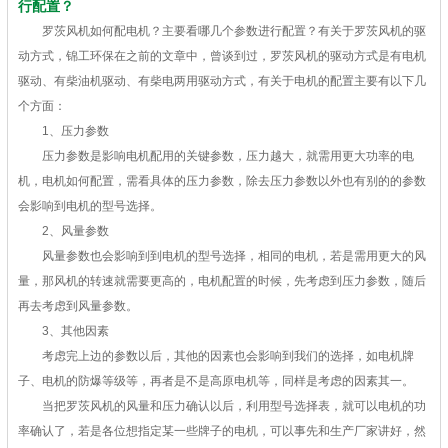
行配置？
罗茨风机如何配电机？主要看哪几个参数进行配置？有关于罗茨风机的驱
动方式，锦工环保在之前的文章中，曾谈到过，罗茨风机的驱动方式是有电机
驱动、有柴油机驱动、有柴电两用驱动方式，有关于电机的配置主要有以下几
个方面：
1、压力参数
压力参数是影响电机配用的关键参数，压力越大，就需用更大功率的电
机，电机如何配置，需看具体的压力参数，除去压力参数以外也有别的的参数
会影响到电机的型号选择。
2、风量参数
风量参数也会影响到到电机的型号选择，相同的电机，若是需用更大的风
量，那风机的转速就需要更高的，电机配置的时候，先考虑到压力参数，随后
再去考虑到风量参数。
3、其他因素
考虑完上边的参数以后，其他的因素也会影响到我们的选择，如电机牌
子、电机的防爆等级等，再者是不是高原电机等，同样是考虑的因素其一。
当把罗茨风机的风量和压力确认以后，利用型号选择表，就可以电机的功
率确认了，若是各位想指定某一些牌子的电机，可以事先和生产厂家讲好，然