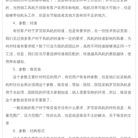
那么电机功率也就基本确定了，这是标准选型样本上所定的，并非恣意更换
的，当然锦工风机不排除有客户采用非标电机，电机功率可能大可能小，但是
能够带动机头工作，但是在节能或者其他方面有些不足的地方。
4、参数：转速
有些客户对于罗茨鼓风机的转速，也是有要求的，在一些技术协议里面，
我们见过很多客户对于风机的转速有一定的要求，风机的转速影响到风量，为
何对转速有要求呢？除了行业方面的原因以外，虽然不同转速能够满足同一个
工况，但是，我们应当尽量选择转速相匹配的，转速越高风机的磨损越快，使
用寿命越短。
5、参数：噪音值
这个参数主要针对特定的用户，有些用户有各种参数，但是他们在采购风
机时往往会再次强调这个参数，噪音值，譬如：医院，医院采购罗茨鼓风机多
用于水处理，因医院的环境大家都知道，病人需要安静的环境，所以，噪音值
这个参数就变得非常重要了。
一般采购的客户对于噪音值并没有什么要求，罗茨鼓风机的特性就是：风
量范围广、压力范围广、性价比高，但是就是噪音不太好解决。关于噪音的文
章
6、参数：结构形式