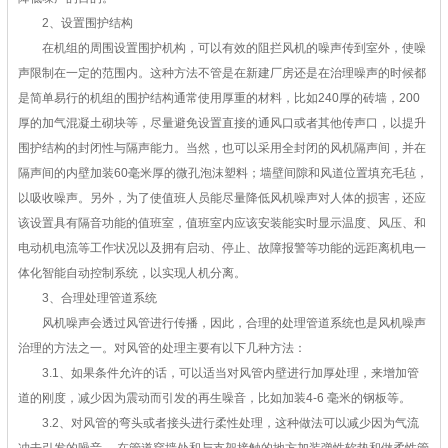
2、设置围护结构
在机组的周围设置围护机构，可以有效的阻拦风机的噪声传到室外，使噪
声限制在一定的范围内。这种方法不管是在新建厂房还是在治理噪声的时候都
是简单易行的机组的围护结构通常使用厚重的材料，比如240厚的砖墙，200
厚的加气混凝土砌块等，尽量避免设置直接的通风口或者其他传声口，以提升
围护结构的封闭性与隔声能力。当然，也可以采用全封闭的风机隔声间，并在
隔声间的内壁加装60毫米厚的微孔泡沫塑料；墙壁间隙和风道位置填充毛毡，
以吸收噪声。另外，为了使值班人员能尽量降低风机噪声对人体的损害，还应
该设置具有隔音功能的值班室，值班室内应该安装能实时显示温度、风压、和
电动机电流等工作状况以及拥有启动、停止、故障报警等功能的远距离机电一
体化智能自动控制系统，以实现人机分离。
3、合理处理管道系统
风机噪声会透过风管进行传播，因此，合理的处理管道系统也是风机噪声
治理的方法之一。对风管的处理主要有以下几种方法：
3.1、如果条件允许的话，可以适当对风管内壁进行加厚处理，来增加管
道的刚度，减少因为震动而引发的再生噪音，比如加装4-6 毫米的钢板等。
3.2、对风管的弯头或者接头进行柔性处理，这种做法可以减少因为气流