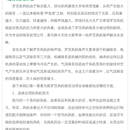
罗茨鼓风机由于每次吸入、排出的风量很大并有突变现象，从而产生较大
的噪音，一直以来都有着“声老虎”之称。特别是在高压的情况下尤甚，且风量
越大、压力越高、转速越快，则噪声就越大。而现代化大生产又希望罗茨风机
能提供更高的压力和更大的风量。这就造成了罗茨风机噪音大难治理的困局。
作为专业的噪音处理公司，赛为斯今天给大家带来一份罗茨风机噪声解决全攻
略。
首先先来了解罗茨风机的噪声源。罗茨风机噪声主要来源于机械噪音、电
磁噪音以及气流噪音等三方面。机械噪音是机械内部的齿轮、轴承的运转以及
机身的震动加上摩擦与冲击产生的。气流噪音则是由于风机里风叶的旋转对空
气产生挤压并且带动气流形成涡轮状所产生。在这几个因素当中，以气流噪音
的强度最高，对人体的危害最大。
接下来我们看一看赛为斯罗茨风机噪音治理全攻略都包含哪些方面。
1、选择合理的风机形式
因为同一个系列的风机，如果风压和风量大的话，噪声也必然会随之变
大。而且，风机余量过大不但消耗电能，还必须得有与之对应的管网和运行制
度匹配才能降低噪声。对待同一个型号的风机，如果性能允许的话，应该尽可
能的选择低转速的风机，当风机到达一定流量的时候应该减少转速，从而达到
降低噪声的目的。