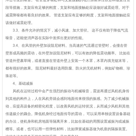
冲击引发的噪音。 在管道穿墙处和与支架接触的地方加装弹性软垫和做柔性管
段等措施，支架应有足够的刚度，支架和地面接触处应该做好减震处理。对于
减震降噪都有着良好的效果。 管道支架应有足够的刚度，支架和地面接触处应
该做好减震处理。
3.3、条件允许的情况下，减小风速、加大管径。 这不仅有助于降低气流
噪音，还能使消声器在实际中发挥出更好的性能。
3.4、在风管的外壁加设阻尼材料。当高速的气流通过管壁时，会撞击管
壁形成高频的震动，在外壁加设阻尼材料，可以有效的降低震动频率。 比如在
管道外壁裹草绳，或者直接在管道外壁上安装一个木罩，木罩内填充锯末等，
都有很好的效果。 阻尼材料最好选用防腐、防火的无机材料，例如矿物棉、珍
珠岩等。
4、基础减振
风机在运转过程中会产生强烈的振动与机械噪音，震波再通过风机机身传
到其他的构件上，人在风机旁就会感到地面传来很强的振感。为了减少机械振
动，应提高设备的精密化程度，以改善风机的运转状况，从而减少风机和其他
传递媒介的藕合。降低机身经过地面传导的震动， 可以采用单独设置设备基础
的办法，使机身和机房地面等隔离开来，比如在基础的周围设置减振沟或减振
槽等。或者，也可以用一些弹性材料，比如弹簧减振器做为机座的隔振装置。