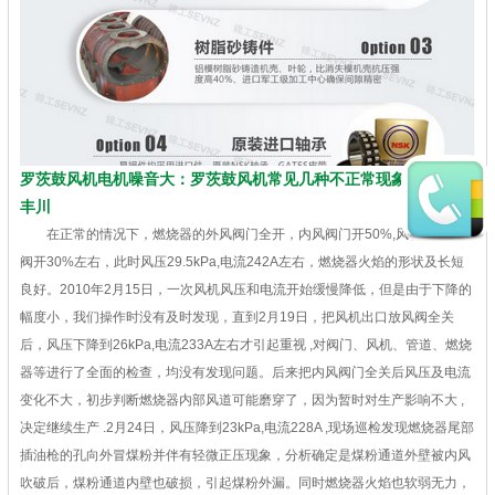
罗茨鼓风机电机噪音大：罗茨鼓风机常见几种不正常现象的分析，
丰川
在正常的情况下，燃烧器的外风阀门全开，内风阀门开50%,风机出口放风
阀开30%左右，此时风压29.5kPa,电流242A左右，燃烧器火焰的形状及长短
良好。2010年2月15日，一次风机风压和电流开始缓慢降低，但是由于下降的
幅度小，我们操作时没有及时发现，直到2月19日，把风机出口放风阀全关
后，风压下降到26kPa,电流233A左右才引起重视 ,对阀门、风机、管道、燃烧
器等进行了全面的检查，均没有发现问题。后来把内风阀门全关后风压及电流
变化不大，初步判断燃烧器内部风道可能磨穿了，因为暂时对生产影响不大 ,
决定继续生产 .2月24日，风压降到23kPa,电流228A ,现场巡检发现燃烧器尾部
插油枪的孔向外冒煤粉并伴有轻微正压现象，分析确定是煤粉通道外壁被内风
吹破后，煤粉通道内壁也破损，引起煤粉外漏。同时燃烧器火焰也软弱无力，