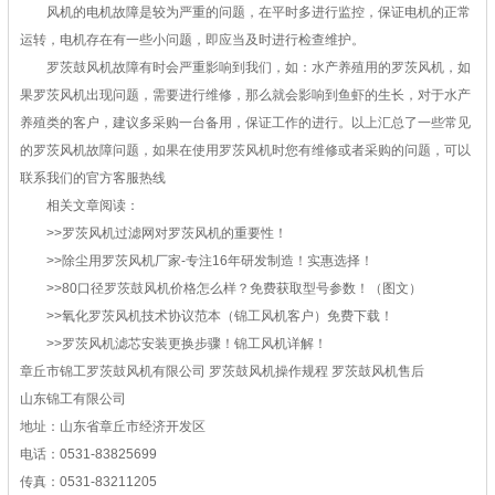
风机的电机故障是较为严重的问题，在平时多进行监控，保证电机的正常
运转，电机存在有一些小问题，即应当及时进行检查维护。
罗茨鼓风机故障有时会严重影响到我们，如：水产养殖用的罗茨风机，如
果罗茨风机出现问题，需要进行维修，那么就会影响到鱼虾的生长，对于水产
养殖类的客户，建议多采购一台备用，保证工作的进行。以上汇总了一些常见
的罗茨风机故障问题，如果在使用罗茨风机时您有维修或者采购的问题，可以
联系我们的官方客服热线
相关文章阅读：
>>罗茨风机过滤网对罗茨风机的重要性！
>>除尘用罗茨风机厂家-专注16年研发制造！实惠选择！
>>80口径罗茨鼓风机价格怎么样？免费获取型号参数！（图文）
>>氧化罗茨风机技术协议范本（锦工风机客户）免费下载！
>>罗茨风机滤芯安装更换步骤！锦工风机详解！
章丘市锦工罗茨鼓风机有限公司 罗茨鼓风机操作规程 罗茨鼓风机售后
山东锦工有限公司
地址：山东省章丘市经济开发区
电话：0531-83825699
传真：0531-83211205