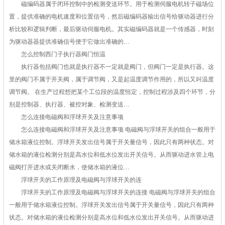
磁编码器属于闭环控制中的检测变送环节。用于检测伺服电机转子磁场位
置，提供准确的电机速度和位置信号，然后磁编码器输出信号给驱动器进行分
析比较和逻辑判断，最后驱动伺服电机。其实磁编码器就是一个传感器，时刻
为驱动器器提供准确信号便于它做出准确的…
怎么控制西门子执行器阀门恒温
执行器包括阀门也就是执行器不一定就是阀门，但阀门一定是执行器。这
里的阀门不属于开关阀，属于调节阀，又是起温度调节作用的，所以又叫温度
调节阀。 在生产过程想把某个工位段的温度恒定，控制过程涉及四个环节，分
别是控制器、执行器、被控对象、检测变送…
怎么连接电磁阀和浮球开关及注意事项
怎么连接电磁阀和浮球开关及注意事项 电磁阀与浮球开关的组合一般用于
储水箱液位控制。浮球开关发出信号属于开关量信号，因此只有两种状态。对
储水箱的液位检测分别是高水位和低水位发出开关信号。从而驱动进水管上电
磁阀打开进水或关闭断水，使储水箱的液位…
浮球开关的工作原理及电磁阀与浮球开关的连
浮球开关的工作原理及电磁阀与浮球开关的连接 电磁阀与浮球开关的组合
一般用于储水箱液位控制。浮球开关发出信号属于开关量信号，因此只有两种
状态。对储水箱的液位检测分别是高水位和低水位发出开关信号。从而驱动进