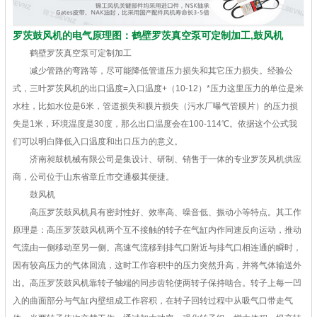
罗茨鼓风机的电气原理图：鹤壁罗茨真空泵可定制加工,鼓风机
鹤壁罗茨真空泵可定制加工
减少管路的弯路等，尽可能降低管道压力损失和其它压力损失。经验公
式，三叶罗茨风机的出口温度=入口温度+（10-12）*压力这里压力的单位是米
水柱，比如水位是6米，管道损失和膜片损失（污水厂曝气管膜片）的压力损
失是1米，环境温度是30度，那么出口温度会在100-114℃。依据这个公式我
们可以明白降低入口温度和出口压力的意义。
济南昶鼓机械有限公司是集设计、研制、销售于一体的专业罗茨风机供应
商，公司位于山东省章丘市交通极其便捷。
鼓风机
高压罗茨鼓风机具有密封性好、效率高、噪音低、振动小等特点。其工作
原理是：高压罗茨鼓风机两个互不接触的转子在气缸内作同速反向运动，推动
气流由一侧移动至另一侧。高速气流移到排气口附近与排气口相连通的瞬时，
因有较高压力的气体回流，这时工作容积中的压力突然升高，并将气体输送外
出。高压罗茨鼓风机靠转子轴端的同步齿轮使两转子保持啮合。转子上每一凹
入的曲面部分与气缸内壁组成工作容积，在转子回转过程中从吸气口带走气