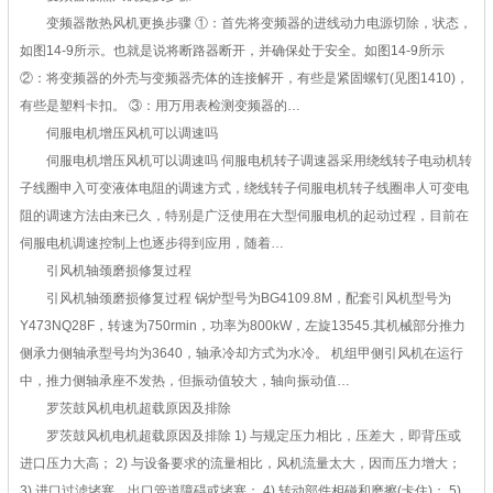
变频器散热风机更换步骤 ①：首先将变频器的进线动力电源切除，状态，
如图14-9所示。也就是说将断路器断开，并确保处于安全。如图14-9所示
②：将变频器的外壳与变频器壳体的连接解开，有些是紧固螺钉(见图1410)，
有些是塑料卡扣。 ③：用万用表检测变频器的…
伺服电机增压风机可以调速吗
伺服电机增压风机可以调速吗 伺服电机转子调速器采用绕线转子电动机转
子线圈申入可变液体电阻的调速方式，绕线转子伺服电机转子线圈串人可变电
阻的调速方法由来已久，特别是广泛使用在大型伺服电机的起动过程，目前在
伺服电机调速控制上也逐步得到应用，随着…
引风机轴颈磨损修复过程
引风机轴颈磨损修复过程 锅炉型号为BG4109.8M，配套引风机型号为
Y473NQ28F，转速为750rmin，功率为800kW，左旋13545.其机械部分推力
侧承力侧轴承型号均为3640，轴承冷却方式为水冷。 机组甲侧引风机在运行
中，推力侧轴承座不发热，但振动值较大，轴向振动值…
罗茨鼓风机电机超载原因及排除
罗茨鼓风机电机超载原因及排除 1) 与规定压力相比，压差大，即背压或
进口压力大高； 2) 与设备要求的流量相比，风机流量太大，因而压力增大；
3) 进口过滤堵塞，出口管道障碍或堵塞； 4) 转动部件相碰和磨擦(卡住)； 5)