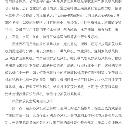
售后服务体系。公司主导产品ZSR系列罗茨鼓风机是吸收国内外罗茨鼓风机的
设计经验，进行优化自行设计而成，通过在叶轮上采用新的复合型型线，使容
积效率进一步提高，其流量从0.8m3/min-400m3/min，升压9.8pa-98pa，共
30个机型，100多种规格，且有体积小，噪音低，运行平稳可靠，维修简便等
特点。公司产品广泛应用于污水处理、气力输送、水产养殖、粮食加工、电
力、石化、水泥、矿山、特殊气体输送加压等多个行业及领域。
用途因不同用途的罗茨鼓风机有一定的差别，所以，还可以按照罗茨鼓风
机的用途进行分类，可以分类如下：曝气风机、气化风机、返料罗茨鼓风机、
反冲洗罗茨鼓风机、气力运输罗茨鼓风机、微孔曝气增氧罗茨鼓风机等。根据
使用途径来划分罗茨鼓风机的种类也是可以的。行业行业不一样，选择的罗茨
鼓风机也不一样，如：特殊气体行业的罗茨鼓风机需要特殊密封等，罗茨鼓风
机在结构上也有一定的差别，所以，根据行业分类可以划分为：化工行业罗茨
鼓风机、电力行业罗茨鼓风机、钢铁行业罗茨鼓风机、水泥行业罗茨鼓风机、
污水处理行业罗茨鼓风机、食品行业罗茨鼓风机等。
鹤壁罗茨真空泵可定制加工
第一点、在离心风机试运转时，请用心阅读产品型号，检查走线方式是否
与接线方法一致，认真仔细所买离心风机开关电源的工作标准电压是否符合规
定，开关电源是异像还是同相，调节器的部件是否符合规定。第二，保证技术