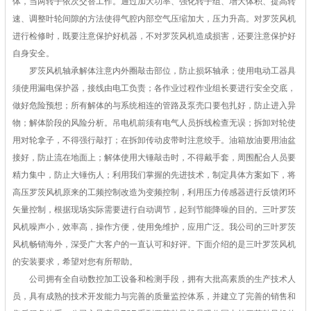
体，当两转子依次交替工作。通过加大功率、强化转子组、增大体积、提高转
速、调整叶轮间隙的方法使得气腔内部空气压缩加大，压力升高。对罗茨风机
进行检修时，既要注意保护好机器，不对罗茨风机造成损害，还要注意保护好
自身安全。
罗茨风机轴承解体注意内外圈敲击部位，防止损坏轴承；使用电动工器具
须使用漏电保护器，接线由电工负责；各作业过程作业组长要进行安全交底，
做好危险预想；所有解体的与系统相连的管路及泵壳口要包扎好，防止进入异
物；解体阶段的风险分析。吊电机前须有电气人员拆线检查无误；拆卸对轮使
用对轮拿子，不得强行敲打；在拆卸传动皮带时注意绞手。油箱放油要用油盆
接好，防止流在地面上；解体使用大锤敲击时，不得戴手套，周围配合人员要
精力集中，防止大锤伤人；利用我们掌握的先进技术，制定具体方案如下，将
高压罗茨风机原来的工频控制改造为变频控制，利用压力传感器进行反馈闭环
矢量控制，根据现场实际需要进行自动调节，起到节能降噪的目的。三叶罗茨
风机噪声小，效率高，操作方便，使用免维护，应用广泛。我公司的三叶罗茨
风机畅销海外，深受广大客户的一直认可和好评。下面介绍的是三叶罗茨风机
的安装要求，希望对您有所帮助。
公司拥有全自动数控加工设备和检测手段，拥有大批高素质的生产技术人
员，具有成熟的技术开发能力与完善的质量监控体系，并建立了完善的销售和