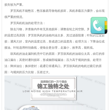
损失较为严重。
罗茨风机不能憋压，憋压极易导致电机损坏，风机承载压力骤升，会出现
很严重的情况。
罗茨风机机油的处理方法：
除去污物，并查验内件有无其他损坏；调整齿轮之间空隙。罗茨鼓风机它
的温度过高原因：罗茨鼓风机的油箱内油太多、其过滤器阻塞；叶轮的过度磨
损；通风欠好，室内的温度过高，形成进口的温度高；处理方法：下降油位或
接油。叶轮选用特别曲线，使啮合更合理，走漏小，效率高，能耗低。
鼓风机的油走漏到机壳中它的原因：罗茨鼓风机的油箱位太高，由它的排
油口漏出；其密封遭到损坏，形成轴部端漏油；压力高于规则的值。处理方
法：降掉油位；换掉密封；疏通它得通风口。罗茨鼓风机的电机过载它的原
因：与规则的压力比较，压差过大。