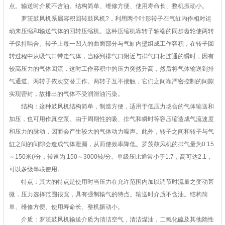
点。输送时介质不含油。结构简单、维修方便、使用寿命长、整机振动小。
罗茨鼓风机系属容积回转鼓风机?，利用两个叶形转子在气缸内作相对运
动来压缩和输送气体的回转压缩机。这种压缩机靠转子轴端的同步齿轮使两转
子保持啮合。转子上每一凹入的曲面部分与气缸内壁组成工作容积，在转子回
转过程中从吸气口带走气体，当移到排气口附近与排气口相连通的瞬时，因有
较高压力的气体回流，这时工作容积中的压力突然升高，然后将气体输送到排
气通道。两转子依次交替工作。两转子互不接触，它们之间靠严密控制的间隙
实现密封，故排出的气体不受润滑油污染。
结构：这种鼓风机结构简单，制造方便，适用于低压力场合的气体输送和
加压，也可用作真空泵。由于周期性的吸、排气和瞬时等容压缩造成气流速度
和压力的脉动，因而会产生较大的气体动力噪声。此外，转子之间和转子与气
缸之间的间隙会造成气体泄漏，从而使效率降低。罗茨鼓风机的排气量为0.15
～150米(/分，转速为 150～3000转/分。单级压比通常小于1.7，高可达2.1，
可以多级串联使用。
特点：其大的特点是使用时当压力在允许范围内加以调节时流量之变动甚
微，压力选择范围很宽，具有强制输气的特点。输送时介质不含油。结构简
单、维修方便、使用寿命长、整机振动小。
介质：罗茨鼓风机输送介质为清洁空气，清洁煤油，二氧化硫及其他隋性