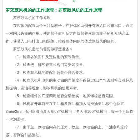
罗茨鼓风机的的工作原理：罗茨鼓风机的工作原理
罗茨鼓风机的工作原理
在腔体内配置两个三叶型转子，在腔体的两侧开有吸入口和排出口，通过
一对同步齿轮的作用，使两转子做相反方向旋转并依靠两转子的相互啮合工
作，使吸入口与排出口相隔绝，推移腔体内的气体达到鼓风的目的。
罗茨鼓风机启动前需要做哪些准备？
（1）检查各紧固件及定位销的安装质量。
（2）检查进、排气管道和阀门等安装质量。
（3）检查鼓风机的装配间隙是否符合要求。
（4）检查风机和电机的主动轴的同轴度不得超过0.1mm,否则将会引起风
机振动，漏油等现象，影响风机的使用寿命。
（5）检查组件的底座四周是否全部垫实，地脚螺栓是否紧固。
（6）风机在开车前应在主油箱及副油箱加入润滑油至油标中心位置
3mm/2mm,所用润滑油夏天用68#机械油，冬天用100#机械油，每三个月应换
一次润滑油。
（7）由于主、副油箱内存的压力，故主、副油箱的上、下油塞均应拧
紧，否则会引起漏油。