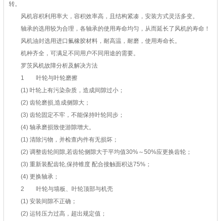
转。
风机容积利用率大，容积效率高，且结构紧凑，安装方式灵活多变。
轴承的选用较为合理，各轴承的使用寿命均匀，从而延长了风机的寿命！
风机油封选用进口氟橡胶材料，耐高温，耐磨，使用寿命长。
机种齐全，可满足不同用户不同用途的需要。
罗茨风机故障分析及解决方法
1 叶轮与叶轮磨擦
(1) 叶轮上有污染杂质，造成间隙过小；
(2) 齿轮磨损,造成侧隙大；
(3) 齿轮固定不牢，不能保持叶轮同步；
(4) 轴承磨损致使游隙增大。
(1) 清除污物，并检查内件有无损坏；
(2) 调整齿轮间隙,若齿轮侧隙大于平均值30%～50%应更换齿轮；
(3) 重新装配齿轮,保持锥度 配合接触面积达75%；
(4) 更换轴承；
2 叶轮与墙板、叶轮顶部与机壳
(1) 安装间隙不正确；
(2) 运转压力过高，超出规定值；