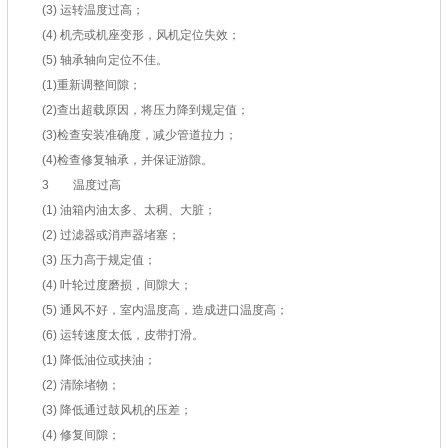
(3) 运转温度过高；
(4) 机壳或机座变形，风机定位失效；
(5) 轴承轴向定位不佳。
(1)重新调整间隙；
(2)查出超载原因，将压力降到规定值；
(3)检查安装准确度，减少管道拉力；
(4)检查修复轴承，并保证游隙。
3 温度过高
(1) 油箱内油太多、太稠、大脏；
(2) 过滤器或消声器堵塞；
(3) 压力高于规定值；
(4) 叶轮过度磨损，间隙大；
(5) 通风不好，室内温度高，造成进口温度高；
(6) 运转速度太低，皮带打滑。
(1) 降低油位或挟油；
(2) 清除堵物；
(3) 降低通过鼓风机的压差；
(4) 修复间隙；