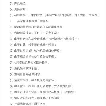
(1) 降低油位；
(2) 更换密封；
(3) 疏通通风口，中间腔装上具有2mm孔径的旋塞，打开墙板下的旋塞；
6 异常振动和噪声立即停车
(1) 滚动轴承游隙超过规定值或轴承座磨损；
(2) 齿轮侧隙过大，不对中，固定不紧；
(3) 由于外来物和灰尘造成叶轮与叶轮,叶轮与机壳撞击；
(4) 由于过载、轴变形造成叶轮碰撞；
(5) 由于过热造成叶轮与机壳进口处磨擦；
(6) 由于积垢或异物使叶轮失去平衡；
(7)地脚螺栓及其他紧固件松动。
(1) 更换轴承或轴承座；
(2) 重装齿轮并确保侧隙；
(3) 清洗鼓风机，检查机壳是否损坏；
(4) 检查背压，检查叶轮是否对中，并调整好间隙；
(5) 检查过滤器及背压，加大叶轮与机壳进口处间隙；
(6) 清洗叶轮与机壳，确保叶轮工作间隙；
(7) 拧紧地脚螺栓并调平底座。