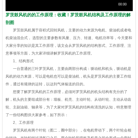
罗茨鼓风机的的工作原理：收藏！罗茨鼓风机结构及工作原理的解
剖图
罗茨鼓风机属于容积式回转风机，主要的动力来源为电机、柴油机或者电
机柴油混合式， 选型的主要参数有风量、压力、转速、电机功率等，今天要和
大家分享的知识是其工作原理，该文会从罗茨风机的结构形式、工作原理、注
意事项等方面，为大家详细讲解罗茨风机的工作原理。
1、结构形式
一台普通的三叶罗茨风机，主要由两部分构成：驱动机和机头，驱动机是
风机的动力来源，可以是电机也可以是柴油机，机头是罗茨风机的主要工作组
件，通过有规律的运转，以达到气体输送的目的。
想要了解罗茨风机的工作原理，必须对罗茨风机的机头结构有充分的了
解，机头的主要组成部分有：墙板、机壳、主动叶轮、从动叶轮、主动从动齿
轮、主副油箱、轴承等，为了大家对罗茨风机的结构有清洗的认知，特意整理
了一份结构图供大家参考，如下所示：
2、工作原理
罗茨风机有两个叶轮（图二，圈中部分），在电机带动下，两个叶轮会相