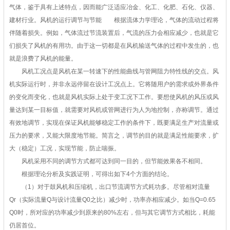
气体，鉴于具有上述特点，因而能广泛适应冶金、化工、化肥、石化、仪器、
建材行业。风机的运行调节与节能 根据流体力学理论，气体的流动过程将
伴随着损失。例如，气体流过节流装置后，气流的压力会相应减少，也就是它
们损失了风机的有用功。由于这一切都是在风机输送气体的过程中发生的，也
就是浪费了风机的能量。
风机工况点是风机在某一转速下的性能曲线与管网阻力特性线的交点。风
机实际运行时，并非永远停留在设计工况点上。它将随用户的需求或外界条件
的变化而变化，也就是风机实际上处于变工况下工作。要想使风机的风压或风
量达到某一目标值，就需要对风机或管网进行为人为地控制，亦称调节。通过
有效地调节，实现在保证风机能够稳定工作的条件下，既要满足生产对流量或
压力的要求，又能大限度地节能。简言之，调节的目的就是满足性能要求，扩
大（稳定）工况，实现节能，防止喘振。
风机采用不同的调节方式都可达到同一目的，但节能效果各不相同。
根据理论分析及实践证明，可得出如下4个方面的结论。
（1）对于鼓风机和压缩机，出口节流调节方式耗功多。尽管相对流量
Qr（实际流量Q与设计流量Q0之比）减少时，功率亦相应减少。如当Q=0.65
Q0时，所对应的功率减少到原来的80%左右，但与其它调节方式相比，耗能
仍居首位。