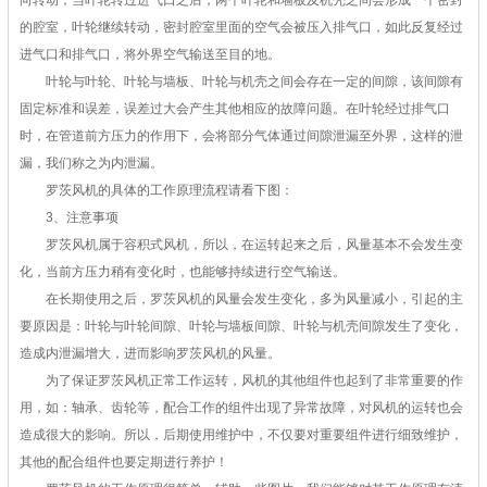
向转动，当叶轮转过进气口之后，两个叶轮和墙板及机壳之间会形成一个密封
的腔室，叶轮继续转动，密封腔室里面的空气会被压入排气口，如此反复经过
进气口和排气口，将外界空气输送至目的地。
叶轮与叶轮、叶轮与墙板、叶轮与机壳之间会存在一定的间隙，该间隙有
固定标准和误差，误差过大会产生其他相应的故障问题。在叶轮经过排气口
时，在管道前方压力的作用下，会将部分气体通过间隙泄漏至外界，这样的泄
漏，我们称之为内泄漏。
罗茨风机的具体的工作原理流程请看下图：
3、注意事项
罗茨风机属于容积式风机，所以，在运转起来之后，风量基本不会发生变
化，当前方压力稍有变化时，也能够持续进行空气输送。
在长期使用之后，罗茨风机的风量会发生变化，多为风量减小，引起的主
要原因是：叶轮与叶轮间隙、叶轮与墙板间隙、叶轮与机壳间隙发生了变化，
造成内泄漏增大，进而影响罗茨风机的风量。
为了保证罗茨风机正常工作运转，风机的其他组件也起到了非常重要的作
用，如：轴承、齿轮等，配合工作的组件出现了异常故障，对风机的运转也会
造成很大的影响。所以，后期使用维护中，不仅要对重要组件进行细致维护，
其他的配合组件也要定期进行养护！