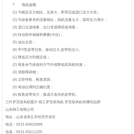
7 电机超载
(1) 与规定压力相比，压差大，即背压或进口压力大高；
(2) 与设备要求的流量相比，风机流量太大，因而压力增大；
(3) 进口过滤堵塞，出口管道障碍或堵塞；
(4) 转动部件相碰和磨擦(卡住)；
(5) 油位太高；
(6) 窄V型皮带过热，振动过大,皮带轮过小。
(1) 降低压力到规定值；
(2) 将多余气体放到大气中或降低鼓风机转速；
(3) 清除障碍物；
(4) 立即停机，检查原因；
(5) 将油位调到正确位置；
(6) 检查皮带张力，换成大直径的皮带轮。
三叶罗茨鼓风机图片 锦工罗茨鼓风机 罗茨鼓风机有哪些品牌
山东锦工有限公司
地址：山东省章丘市经济开发区
电话：0531-83825699
传真：0531-83211205