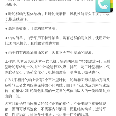
动很小。
● 叶轮和轴为整体结构，且叶轮无磨损，风机性能持久不变，可以
长期连续运转。
● 高速高效率，且结构非常紧凑。
● 结构简单，由于采用了特殊轴承，具有超群的耐久性，使用寿命
比国内风机长，且维修管理也方便
● 由于附有齿轮油甩油装置，因此不会产生漏油的现象。
工作原理:罗茨风机为容积式风机，输送的风量与转数成比例，三叶
型叶轮每转动一次由2个叶轮进行3次吸、
排气，与二叶型相比，气
体脉动变少，负荷变化小，机械强度高，噪声低，振动也小。
在2根平相行的轴上设有2个三叶型叶轮，轮与椭圆形机箱内孔面及
各叶轮三者之间始终保持微小的间隙，
由于叶轮互为反方向匀速旋
转，使箱体和叶轮所包围着的一定量的气体由吸入的一侧输送到排
出的一侧。
各支叶轮始终由同步齿轮保持正确的相位，不会出现互相碰触现
象，因而可以高速化，不需要内部润滑，
而且结构简单，运转平
稳，性能稳定，适应多种用途，已运用于广泛的领域。