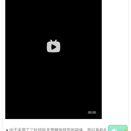
● 由于采用了三叶转轮及带螺旋线型的箱体，所以风机的噪声的振