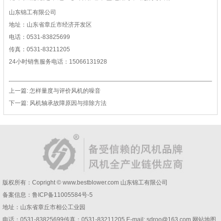
山东锦工有限公司
地址：山东省章丘市经济开发区
电话：0531-83825699
传真：0531-83211205
24小时销售服务电话：15066131928
上一篇:
怎样量度与评价风机的噪音
下一篇:
风机轴承故障原因与排除方法
版权所有：Copright © www.bestblower.com
山东锦工有限公司
备案信息：
鲁ICP备11005584号-5
地址：山东省章丘市相公工业园
电话：0531-83825699传真：0531-83211205 E-mail: sdroo@163.com 网站地图