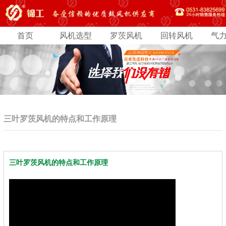
首页
风机选型
罗茨风机
回转风机
气
三叶罗茨风机的特点和工作原理
三叶罗茨风机的特点和工作原理