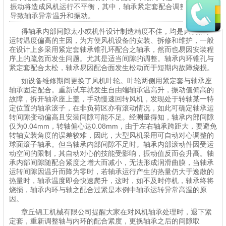
振动将造成风机运行不平衡，其中，轴承紧定套配合调整失当，会
导致轴承异常温升和振动。
得轴承内部间隙太小或机件设计制造精度不佳，均是风机轴承
运转温度偏高的主因，为方便风机设备的安装、拆修和维护，一般
在设计上多采用紧定套轴承锥孔环配合之轴承，然而也易因安装程
序上的疏忽而发生问题。尤其是适当间隙的调整。轴承内环锥孔与
紧定套配合太松，轴承易因配合面发生松动而于短期内故障烧损。
如设备维修期间更换了风机叶轮。叶轮两侧用紧定套与轴承座
轴承固定配合。重新试车就发生自由端轴承温高升，振动值偏高的
故障，拆开轴承座上盖，手动慢速回转风机，发现处于转轴某一特
定位置的轴承滚子，在非负荷区亦有滚动情况，如此可确定轴承运
转间隙变动偏高且安装间隙可能不足。经测量得知，轴承内部间隙
仅为0.04mm，转轴偏心达0.08mm，由于左右轴承跨距大，要避免
转轴安装角度的误差较难，因此，大型风机采用可自动对心调整的
球面滚子轴承。但当轴承内部间隙不足时。轴承内部滚动件因受运
动空间的限制，其自动对心的技能受影响，振动值反而会升高。轴
承内部间隙随配合紧度之增大而减小，无法形成润滑曲膜，当轴承
运转间隙因温升而降为零时，若轴承运行产生的热量仍大于逸散的
热量时，轴承温度即会快速爬升，这时，如不及时停机，轴承终将
烧损，轴承内环与轴之配合过紧是本例中轴承运转异常高温的原
因。
章丘锦工机械有限公司提醒大家在对风机轴承处理时，退下紧
定套，重新调整轴与内环的配合紧度，更换轴承之后的间隙取