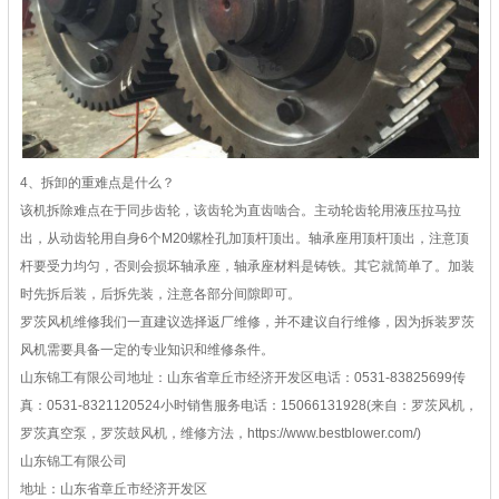
4、拆卸的重难点是什么？
该机拆除难点在于同步齿轮，该齿轮为直齿啮合。主动轮齿轮用液压拉马拉
出，从动齿轮用自身6个M20螺栓孔加顶杆顶出。轴承座用顶杆顶出，注意顶
杆要受力均匀，否则会损坏轴承座，轴承座材料是铸铁。其它就简单了。加装
时先拆后装，后拆先装，注意各部分间隙即可。
罗茨风机维修我们一直建议选择返厂维修，并不建议自行维修，因为拆装罗茨
风机需要具备一定的专业知识和维修条件。
山东锦工有限公司
地址：山东省章丘市经济开发区
电话：0531-83825699
传
真：0531-83211205
24小时销售服务电话：
15066131928
(来自：罗茨风机，
罗茨真空泵，罗茨鼓风机，维修方法，https://www.bestblower.com/)
山东锦工有限公司
地址：山东省章丘市经济开发区