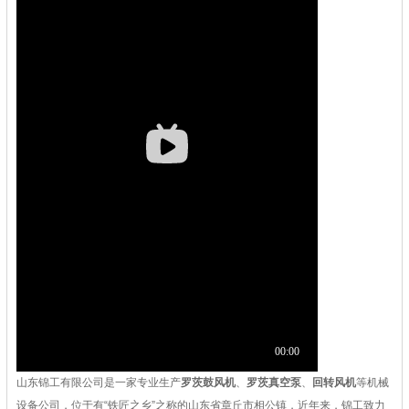
山东锦工有限公司是一家专业生产
罗茨鼓风机
、
罗茨真空泵
、
回转风机
等机械
设备公司，位于有“铁匠之乡”之称的山东省章丘市相公镇，近年来，锦工致力