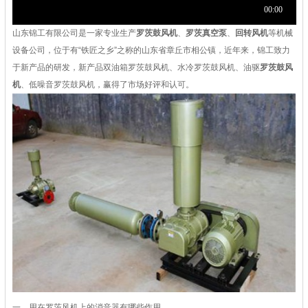
山东锦工有限公司是一家专业生产
罗茨鼓风机
、
罗茨真空泵
、
回转风机
等机械
设备公司，位于有“铁匠之乡”之称的山东省章丘市相公镇，近年来，锦工致力
于新产品的研发，新产品双油箱罗茨鼓风机、水冷罗茨鼓风机、油驱
罗茨鼓风
机
、低噪音罗茨鼓风机，赢得了市场好评和认可。
一、用在
罗茨风机
上的消音器有哪些作用